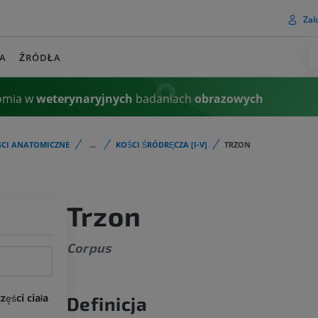
Zalo
A
ŹRÓDŁA
omia w
weterynaryjnych
badaniach
obrazowych
ŚCI ANATOMICZNE
...
KOŚCI ŚRÓDRĘCZA [I-V]
TRZON
Trzon
Corpus
ęści ciała
Definicja