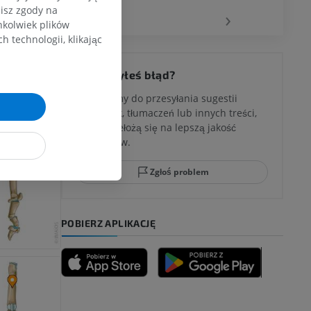
zisz zgody na
‹
›
hkolwiek plików
 technologii, klikając
Zauważyłeś błąd?
Zachęcamy do przesyłania sugestii
poprawek, tłumaczeń lub innych treści,
które przełożą się na lepszą jakość
materiałów.
Zgłoś problem
POBIERZ APLIKACJĘ