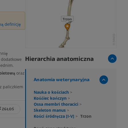
ą definicję
hnię
Hierarchia anatomiczna
z dodatkowe
iednim.
bietową
oraz
Anatomia weterynaryjna
z paliczkiem
Nauka o kościach
>
Kośćiec kończyn
>
Ossa membri thoracici
>
ZGŁOŚ
Skeleton manus
>
Kości śródręcza [I-V]
>
Trzon