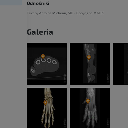
Odnośniki
Text by Antoine Micheau, MD - Copyright IMAIOS
Galeria
KOŃ
MYSZ