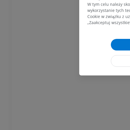
cje
W tym celu należy sko
UM
wykorzystanie tych te
Cookie w związku z uz
„Zaakceptuj wszystkie