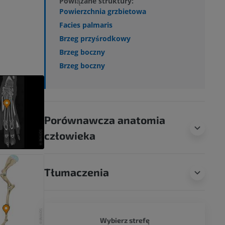
Powiązane struktury:
Powierzchnia grzbietowa
Facies palmaris
Brzeg przyśrodkowy
Brzeg boczny
Brzeg boczny
Porównawcza anatomia
człowieka
Tłumaczenia
PIES - 
Wybierz strefę