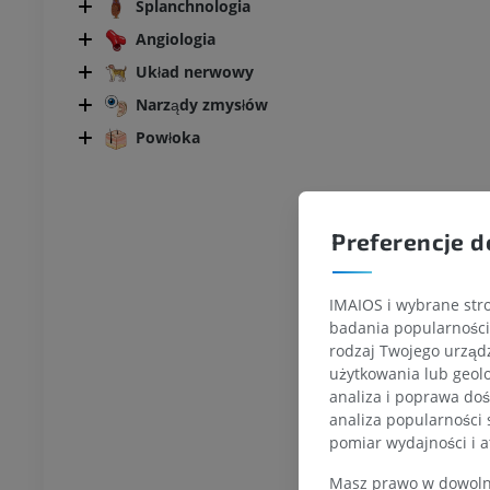
Splanchnologia
Angiologia
łowa i szyja
Bydło - Ogólna anatomia
Ilustracje
Układ nerwowy
UM
ZA DARMO
Narządy zmysłów
Powłoka
latka piersiowa
Bydło - Osteologia
Ilustracje
UM
PREMIUM
Preferencje d
zuszna – miednica,
IMAIOS i wybrane stro
UM
badania popularności 
rodzaj Twojego urządz
steologia
użytkowania lub geolo
rafia
analiza i poprawa doś
UM
analiza popularności 
pomiar wydajności i a
steologia
Masz prawo w dowolny