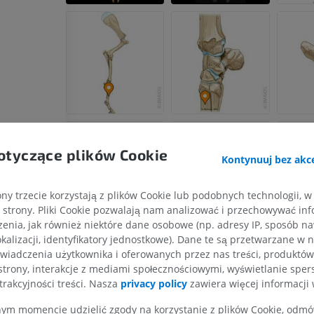
Koń - Osteologia
Mysz - całe cia
Ilustracje
TK
PREMIUM
ZA DARMO
Koń – osteologia
Radiografia
ZA DARMO
otyczące plików Cookie
Koń – nadgarstek
Kontynuuj bez akce
TK
PREMIUM
ny trzecie korzystają z plików Cookie lub podobnych technologii, w
strony. Pliki Cookie pozwalają nam analizować i przechowywać info
Koń – Miologia
enia, jak również niektóre dane osobowe (np. adresy IP, sposób naw
Ilustracje
kalizacji, identyfikatory jednostkowe). Dane te są przetwarzane w 
wiadczenia użytkownika i oferowanych przez nas treści, produktów 
PREMIUM
strony, interakcje z mediami społecznościowymi, wyświetlanie sper
trakcyjności treści. Nasza
privacy policy
zawiera więcej informacji 
Koń - Palec
RM
m momencie udzielić zgody na korzystanie z plików Cookie, odmówi