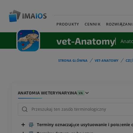
PRODUKTY
CENNIK
ROZWIĄZANI
vet-Anatomy
Anat
STRONA GŁÓWNA
VET-ANATOMY
CZĘ
ANATOMIA WETERYNARYJNA
VA
Terminy oznaczające usytuowanie i położenie cz