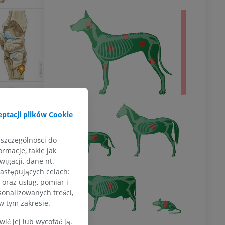
ło
ptacji plików Cookie
 szczególności do
rmacje, takie jak
igacji, dane nt.
następujących celach:
oraz usług, pomiar i
sonalizowanych treści,
w tym zakresie.
ć jej lub wycofać ją.