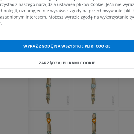
PREMIUM
rzystać z naszego narzędzia ustawień plików Cookie. Jeśli nie wyra
chnologii, uznamy, że nie wyrażasz zgody na przechowywanie jakic
asadnionym interesem. Możesz wyrazić zgodę na wykorzystanie tych
Koń – palec i kopyto
”.
Ilustracje
PREMIUM
WYRAŹ ZGODĘ NA WSZYSTKIE PLIKI COOKIE
Koń – głowa
TK
PREMIUM
ZARZĄDZAJ PLIKAMI COOKIE
Koń – Zęby
Ilustracje
ZA DARMO