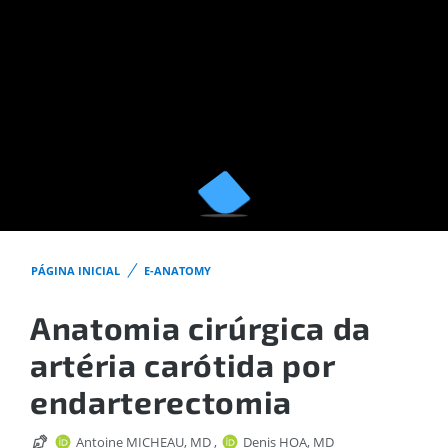
PÁGINA INICIAL
E-ANATOMY
Anatomia cirúrgica da
artéria carótida por
endarterectomia
Antoine MICHEAU, MD
,
Denis HOA, MD