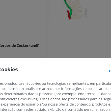
Corpos de Zuckerkandl)
m
cookies
C
éria carótida comum)
tida
lecionados, usam cookies ou tecnologias semelhantes, em particul
 nos permitem analisar e armazenar informações como as caracterí
terna
omo determinados dados pessoais (por exemplo, endereços IP, dado
terna
entificadores exclusivos). Esses dados são processados para as segu
 experiência do usuário e/ou nossa oferta de conteúdo, produtos e
téria carótida interna
MEMBRO SUPERIOR
MEMBRO INFERIOR
 interação com redes sociais, exibição de conteúdo personalizado,