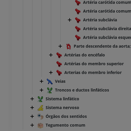
Artéria carótida comu
UM
PREMIUM
Artéria carótida comu
Artéria subclávia
TC do tornozelo e do pé
TC
Artéria subclávia direit
PREMIUM
Artéria subclávia esque
Parte descendente da aorta
Artérias do encéfalo
Artérias do membro superior
Arterias do membro inferior
Veias
Troncos e ductos linfáticos
Sistema linfático
Sistema nervoso
Órgãos dos sentidos
Tegumento comum