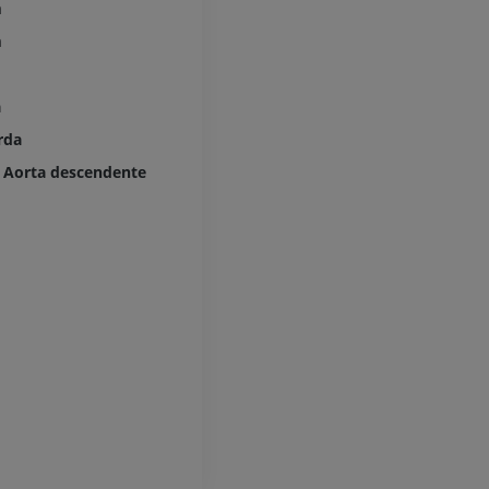
m
IRM
m
PREMIUM
Radiografias do membro
superior
Radiografias
Artrografia do 
a
Artrografia CT
PREMIUM
rda
PREMIUM
; Aorta descendente
Membro superior
Ilustrações
IRM do torneze
retropé
PREMIUM
IRM
PREMIUM
Arteriografia do membro
superior
Angiografia
Antepé IRM
IRM
GRÁTIS
PREMIUM
Visible Human Project
Fotografia
CTA da extremi
TC
PREMIUM
PREMIUM