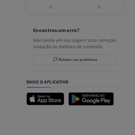
‹
›
joelho
Encontrou um erro?
Não hesite em nos sugerir uma correção,
tradução ou melhora de conteúdo.
lo e do
Relatar um problema
BAIXE O APLICATIVO
dade inferior