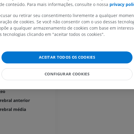
e conteúdo. Para mais informações, consulte o nossa
privacy poli
IRM do membro superior
Membro inferi
IRM
Ilustrações
recusar ou retirar seu consentimento livremente a qualquer mome
sa
ração de cookies. Se você não consentir com o uso dessas tecnolo
PREMIUM
PREMIUM
põe a qualquer armazenamento de cookies com base em interesse
s tecnologias clicando em "aceitar todos os cookies".
IRM do ombro
Radiografias 
ftálmica
IRM
inferior
pofisária superior
Radiografias
PREMIUM
omunicante posterior
GRÁTIS
ACEITAR TODOS OS COOKIES
rióidea anterior
IRM do carpo
IRM
IRM do membro
o
CONFIGURAR COOKIES
IRM
PREMIUM
clivo
PREMIUM
geo
IRM do cotovelo
IRM
Ressonância m
rebral anterior
quadril
PREMIUM
erebral média
IRM
PREMIUM
IRM da mão
IRM
IRM do joelho
PREMIUM