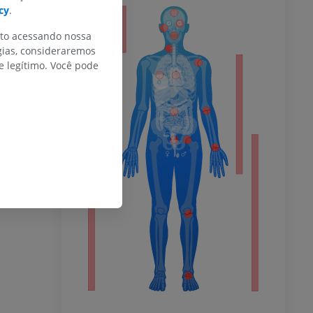
cy
.
or
nto acessando nossa
gias, consideraremos
 legítimo. Você pode
do membro
 inferior
agnética do