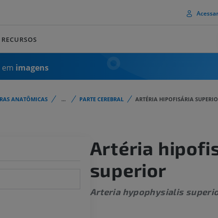
Acessa
RECURSOS
a em
imagens
URAS ANATÔMICAS
...
PARTE CEREBRAL
ARTÉRIA HIPOFISÁRIA SUPERI
Artéria hipofi
superior
Arteria hypophysialis superi