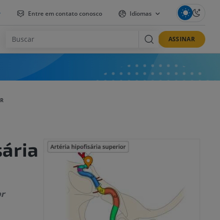
r
Entre em contato conosco
Idiomas
ASSINAR
OR
sária
or