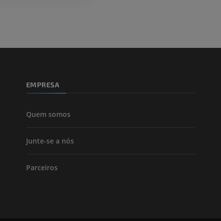
Perna (artérias
TC
GRÁTIS
Arteriografia
inferiores
Angiografia
EMPRESA
GRÁTIS
Quem somos
Junte-se a nós
Parceiros