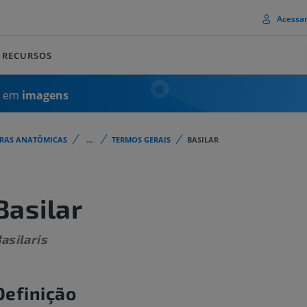
Acessa
RECURSOS
a em
imagens
URAS ANATÔMICAS
...
TERMOS GERAIS
BASILAR
Basilar
asilaris
Definição