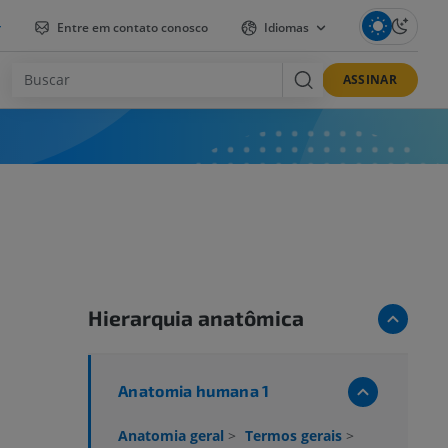
r
Entre em contato conosco
Idiomas
ASSINAR
Hierarquia anatômica
Anatomia humana 1
Anatomia geral
>
Termos gerais
>