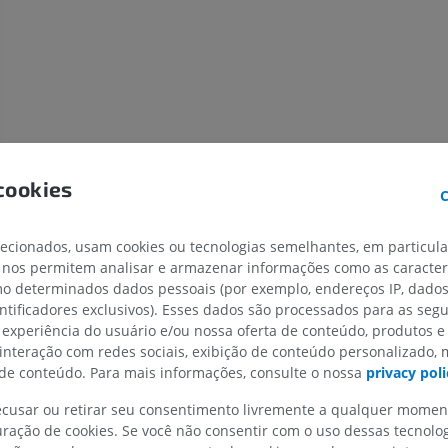
IRM
Ilustrações
PREMIUM
PREMIUM
IRM do ombro
Radiografias 
IRM
inferior
Radiografias
PREMIUM
GRÁTIS
IRM do carpo
cookies
C
IRM
IRM do membro
IRM
PREMIUM
PREMIUM
lecionados, usam cookies ou tecnologias semelhantes, em particul
 nos permitem analisar e armazenar informações como as caracterí
IRM do cotovelo
omo determinados dados pessoais (por exemplo, endereços IP, dado
IRM
Ressonância m
entificadores exclusivos). Esses dados são processados para as segu
quadril
PREMIUM
 experiência do usuário e/ou nossa oferta de conteúdo, produtos e
IRM
 interação com redes sociais, exibição de conteúdo personalizado,
PREMIUM
IRM da mão
e conteúdo. Para mais informações, consulte o nossa
privacy poli
IRM
IRM do joelho
recusar ou retirar seu consentimento livremente a qualquer mome
PREMIUM
IRM
ração de cookies. Se você não consentir com o uso dessas tecnolo