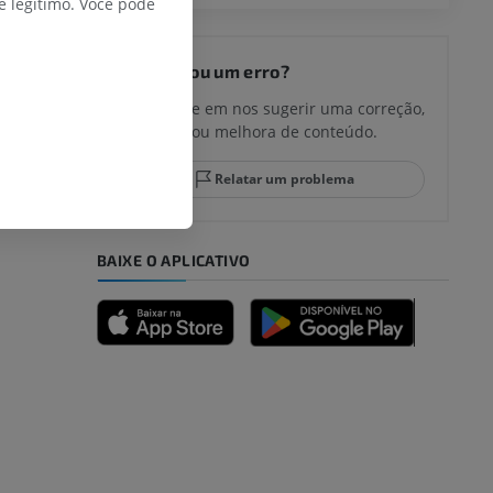
 legítimo. Você pode
joelho
Encontrou um erro?
Não hesite em nos sugerir uma correção,
tradução ou melhora de conteúdo.
lo e do
Relatar um problema
BAIXE O APLICATIVO
dade inferior