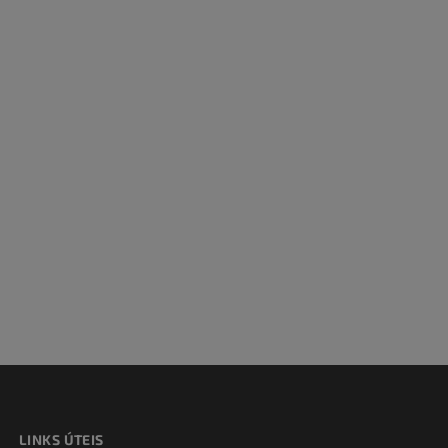
 e ossos)
 dos membros
LINKS ÚTEIS