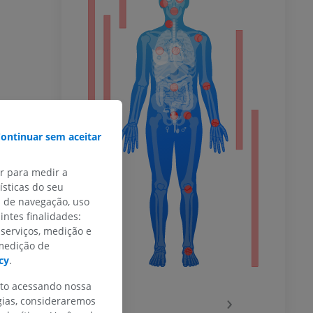
do membro
ontinuar sem aceitar
 inferior
ar para medir a
sticas do seu
s de navegação, uso
agnética do
intes finalidades:
 serviços, medição e
 medição de
cy
.
nto acessando nossa
‹
›
gias, consideraremos