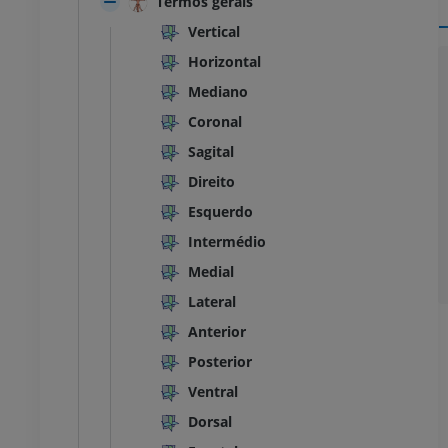
Termos gerais
Vertical
Horizontal
Mediano
Coronal
Sagital
Direito
Esquerdo
Intermédio
Medial
Lateral
Anterior
Posterior
Ventral
TARSO-PÉ
Dorsal
joelho
IRM do tornozelo