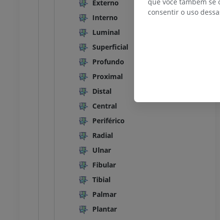
que você também se o
Externo
consentir o uso dessa
Interno
TC do tornozelo e do pé
TC
Luminal
PREMIUM
Superficial
Profundo
Proximal
Distal
Central
Periférico
Radial
Ulnar
Fibular
Tibial
Palmar
Plantar