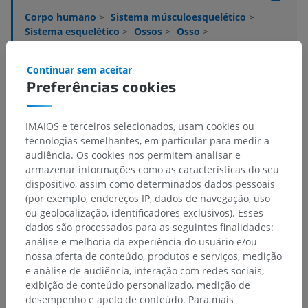
Corpo humano
>
Sistema músculoesquelético
>
Sistema esquelético
>
Ossos
>
Osso
>
Cabeça articular
Continuar sem aceitar
Estruturas subjacentes:
Não há nenhuma estrutura
Preferências cookies
subjacente para esta parte anatômica
IMAIOS e terceiros selecionados, usam cookies ou
Anatomia humana 1
tecnologias semelhantes, em particular para medir a
audiência. Os cookies nos permitem analisar e
armazenar informações como as características do seu
dispositivo, assim como determinados dados pessoais
Traduções
(por exemplo, endereços IP, dados de navegação, uso
ou geolocalização, identificadores exclusivos). Esses
dados são processados para as seguintes finalidades:
análise e melhoria da experiência do usuário e/ou
nossa oferta de conteúdo, produtos e serviços, medição
Encontrou um erro?
e análise de audiência, interação com redes sociais,
exibição de conteúdo personalizado, medição de
Não hesite em nos sugerir uma correção, tradução ou
desempenho e apelo de conteúdo. Para mais
melhora de conteúdo.