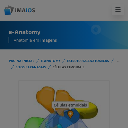
e-Anatomy
Anatomia em
imagens
PÁGINA INICIAL
E-ANATOMY
ESTRUTURAS ANATÔMICAS
...
SEIOS PARANASAIS
CÉLULAS ETMOIDAIS