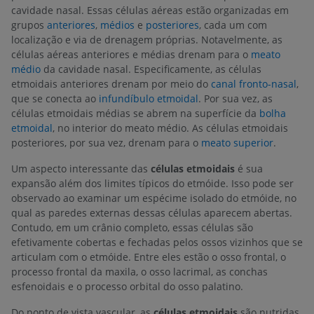
cavidade nasal. Essas células aéreas estão organizadas em
grupos
anteriores
,
médios
e
posteriores
, cada um com
localização e via de drenagem próprias. Notavelmente, as
células aéreas anteriores e médias drenam para o
meato
médio
da cavidade nasal. Especificamente, as células
etmoidais anteriores drenam por meio do
canal fronto-nasal
,
que se conecta ao
infundíbulo etmoidal
. Por sua vez, as
células etmoidais médias se abrem na superfície da
bolha
etmoidal
, no interior do meato médio. As células etmoidais
posteriores, por sua vez, drenam para o
meato superior
.
Um aspecto interessante das
células etmoidais
é sua
expansão além dos limites típicos do etmóide. Isso pode ser
observado ao examinar um espécime isolado do etmóide, no
qual as paredes externas dessas células aparecem abertas.
Contudo, em um crânio completo, essas células são
efetivamente cobertas e fechadas pelos ossos vizinhos que se
articulam com o etmóide. Entre eles estão o osso frontal, o
processo frontal da maxila, o osso lacrimal, as conchas
esfenoidais e o processo orbital do osso palatino.
Do ponto de vista vascular, as
células etmoidais
são nutridas