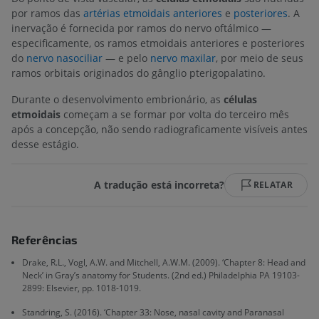
por ramos das
artérias etmoidais anteriores
e
posteriores
. A
inervação é fornecida por ramos do nervo oftálmico —
especificamente, os ramos etmoidais anteriores e posteriores
do
nervo nasociliar
— e pelo
nervo maxilar
, por meio de seus
ramos orbitais originados do gânglio pterigopalatino.
Durante o desenvolvimento embrionário, as
células
etmoidais
começam a se formar por volta do terceiro mês
após a concepção, não sendo radiograficamente visíveis antes
desse estágio.
A tradução está incorreta?
RELATAR
Referências
Drake, R.L., Vogl, A.W. and Mitchell, A.W.M. (2009). ‘Chapter 8: Head and
Neck’ in Gray’s anatomy for Students. (2nd ed.) Philadelphia PA 19103-
2899: Elsevier, pp. 1018-1019.
Standring, S. (2016). ‘Chapter 33: Nose, nasal cavity and Paranasal