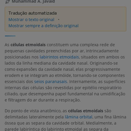
Muhammad A. Javaid
Tradução automatizada
Mostrar o texto original
Mostrar sempre a definição original
As
células etmoidais
constituem uma complexa rede de
pequenas cavidades preenchidas por ar, intrincadamente
posicionadas nos
labirintos etmoidais
, situados em ambos os
lados da linha mediana da cavidade nasal. Originando-se
como expansões da cavidade nasal, elas progressivamente
erodem e se integram ao etmóide, tornando-se componentes
essenciais dos
seios paranasais
. Internamente, as superfícies
internas das células são revestidas por epitélio respiratório
ciliado, que desempenha papel fundamental na umidificação
e filtragem do ar durante a respiração.
Do ponto de vista anatômico, as
células etmoidais
são
delimitadas lateralmente pela
lâmina orbital
, uma fina lâmina
óssea que as separa da cavidade orbital. Medialmente, a
parede labiríntica do labirinto etmoidal as separa da