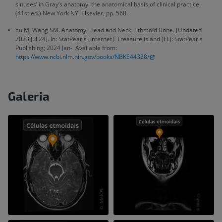
sinuses’ in Gray’s anatomy: the anatomical basis of clinical practice.
(41st ed.) New York NY: Elsevier, pp. 568.
Yu M, Wang SM. Anatomy, Head and Neck, Ethmoid Bone. [Updated
2023 Jul 24]. In: StatPearls [Internet]. Treasure Island (FL): StatPearls
Publishing; 2024 Jan-. Available from:
https://www.ncbi.nlm.nih.gov/books/NBK544328/
Galeria