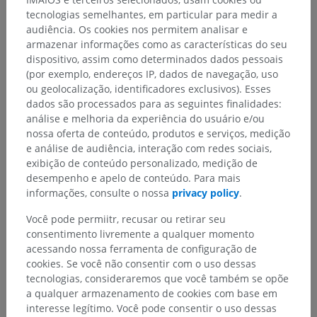
tecnologias semelhantes, em particular para medir a
audiência. Os cookies nos permitem analisar e
Anatomia humana 1
armazenar informações como as características do seu
dispositivo, assim como determinados dados pessoais
Anatomia sistêmica
>
Sistema nervoso
>
(por exemplo, endereços IP, dados de navegação, uso
Parte central ; Sistema nervoso central
>
ou geolocalização, identificadores exclusivos). Esses
Medula espinal
>
Substância cinzenta
>
dados são processados para as seguintes finalidades:
Colunas cinzentas
>
Voluna posterior
>
análise e melhoria da experiência do usuário e/ou
Corno posterior
>
Colo
nossa oferta de conteúdo, produtos e serviços, medição
e análise de audiência, interação com redes sociais,
Estruturas subjacentes:
exibição de conteúdo personalizado, medição de
Núcleo próprio; Lâminas espinais III e IV
desempenho e apelo de conteúdo. Para mais
Lâmina espinal V
informações, consulte o nossa
privacy policy
.
Você pode permiitr, recusar ou retirar seu
consentimento livremente a qualquer momento
acessando nossa ferramenta de configuração de
Traduções
cookies. Se você não consentir com o uso dessas
tecnologias, consideraremos que você também se opõe
a qualquer armazenamento de cookies com base em
interesse legítimo. Você pode consentir o uso dessas