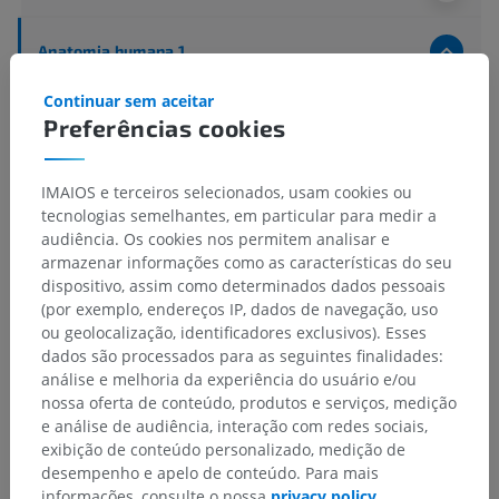
Anatomia humana 1
Anatomia sistêmica
>
Ossos; sistema esquelético
>
Continuar sem aceitar
Termos gerais
>
Endósteo
Preferências cookies
Estruturas subjacentes:
Não há nenhuma estrutura
subjacente para esta parte anatômica
IMAIOS e terceiros selecionados, usam cookies ou
tecnologias semelhantes, em particular para medir a
audiência. Os cookies nos permitem analisar e
armazenar informações como as características do seu
dispositivo, assim como determinados dados pessoais
Traduções
(por exemplo, endereços IP, dados de navegação, uso
ou geolocalização, identificadores exclusivos). Esses
dados são processados para as seguintes finalidades:
análise e melhoria da experiência do usuário e/ou
nossa oferta de conteúdo, produtos e serviços, medição
Encontrou um erro?
e análise de audiência, interação com redes sociais,
Não hesite em nos sugerir uma correção, tradução ou
exibição de conteúdo personalizado, medição de
melhora de conteúdo.
desempenho e apelo de conteúdo. Para mais
informações, consulte o nossa
privacy policy
.