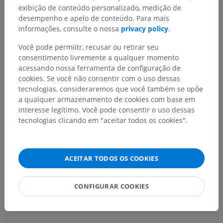
exibição de conteúdo personalizado, medição de
Corpo humano
>
Sistema visceral
>
desempenho e apelo de conteúdo. Para mais
Sistema genital
>
Sistema genital feminino
>
informações, consulte o nossa
privacy policy
.
órgãos genitais feminimos internos
>
Ovário
>
Face medial do ovário
Você pode permiitr, recusar ou retirar seu
consentimento livremente a qualquer momento
Estruturas subjacentes:
Não há nenhuma estrutura
acessando nossa ferramenta de configuração de
subjacente para esta parte anatômica
cookies. Se você não consentir com o uso dessas
tecnologias, consideraremos que você também se opõe
a qualquer armazenamento de cookies com base em
interesse legítimo. Você pode consentir o uso dessas
Anatomia humana 1
tecnologias clicando em "aceitar todos os cookies".
Anatomia comparativa em animais
ACEITAR TODOS OS COOKIES
CONFIGURAR COOKIES
Traduções