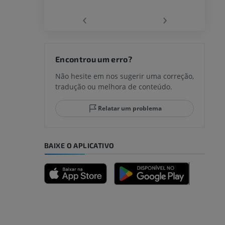
‹
›
joelho
Encontrou um erro?
Não hesite em nos sugerir uma correção,
tradução ou melhora de conteúdo.
lo e do
Relatar um problema
BAIXE O APLICATIVO
dade inferior