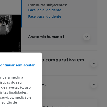
Estruturas subjacentes:
Face labial do dente
Face bucal do dente
Anatomia humana 1
Anatomia comparativa em
ontinuar sem aceitar
animais
ar para medir a
sticas do seu
Traduções
s de navegação, uso
intes finalidades:
 serviços, medição e
 medição de
CORPO 