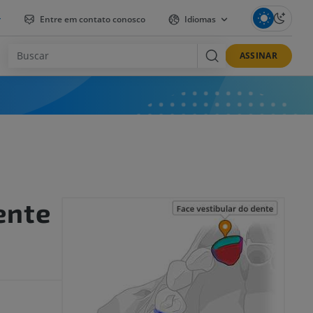
r
Entre em contato conosco
Idiomas
ASSINAR
ente