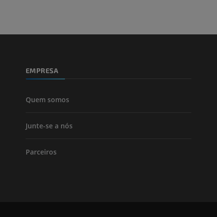
PREMIUM
Perna (artérias
TC
GRÁTIS
EMPRESA
Arteriografia
inferiores
Angiografia
Quem somos
GRÁTIS
Junte-se a nós
Parceiros