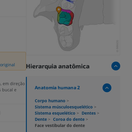
original
Hierarquia anatômica
, em direção
Anatomia humana 2
s bucal e
Corpo humano
>
Sistema músculoesquelético
>
Sistema esquelético
>
Dentes
>
Dente
>
Coroa do dente
>
Face vestibular do dente