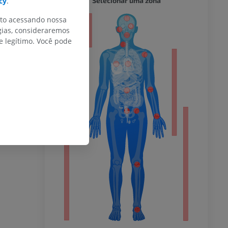
Selecionar uma zona
cy
.
nto acessando nossa
or
gias, consideraremos
 legítimo. Você pode
do membro
 inferior
agnética do