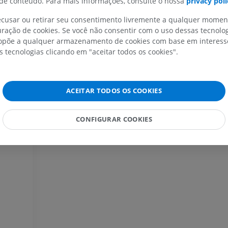
e conteúdo. Para mais informações, consulte o nossa
privacy poli
recusar ou retirar seu consentimento livremente a qualquer mome
IRM do membro superior
Membro inferi
ração de cookies. Se você não consentir com o uso dessas tecnolo
IRM
Ilustrações
põe a qualquer armazenamento de cookies com base em interesse
PREMIUM
PREMIUM
s tecnologias clicando em "aceitar todos os cookies".
IRM do ombro
Radiografias 
IRM
inferior
ACEITAR TODOS OS COOKIES
Radiografias
PREMIUM
GRÁTIS
CONFIGURAR COOKIES
IRM do carpo
IRM
IRM do membro
IRM
PREMIUM
PREMIUM
IRM do cotovelo
IRM
Ressonância m
quadril
PREMIUM
IRM
PREMIUM
IRM da mão
IRM