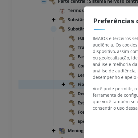
Parte central ; Sistema nervoso centr
Termos gerais
TARSO-PÉ
Substância cinzenta
Preferências 
Substância branca
joelho
IRM do tornozelo
IRM
Funículo
IMAIOS e terceiros se
UM
PREMIUM
audiência. Os cookies
Trato
dispositivo, assim c
Fascículo
ou geolocalização, id
afia do joelho
Antepé IRM
análise e melhoria da
afia CT
IRM
Comissura
análise de audiência,
UM
PREMIUM
Lemnisco
desempenho e apelo d
Fibra
 membro inferior
IRM do membro inferior
Você pode permiitr, 
Decussação
IRM
ferramenta de configu
UM
PREMIUM
que você também se o
Estria
consentir o uso dessa
Formação reticular
rafias do membro
Radiografias do membro
Epêndima
r
inferior
rafias
Radiografias
Meninges
S
GRÁTIS