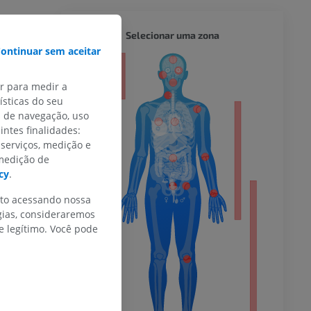
CORPO 
Selecionar uma zona
ontinuar sem aceitar
or
ar para medir a
sticas do seu
s de navegação, uso
intes finalidades:
do membro
 serviços, medição e
 medição de
cy
.
nto acessando nossa
 inferior
gias, consideraremos
 legítimo. Você pode
agnética do