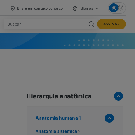
r
Entre em contato conosco
Idiomas
ASSINAR
Hierarquia anatômica
Anatomia humana 1
Anatomia sistêmica
>