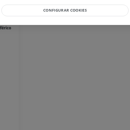
PREMIUM
IRM da mão
CONFIGURAR COOKIES
IRM
IRM do joelho
PREMIUM
IRM
férico
PREMIUM
Radiografias do membro
superior
Radiografias
Artrografia do 
Artrografia CT
PREMIUM
PREMIUM
Membro superior
Ilustrações
IRM do torneze
retropé
PREMIUM
IRM
PREMIUM
Arteriografia do membro
superior
Angiografia
Antepé IRM
IRM
GRÁTIS
PREMIUM
Visible Human Project