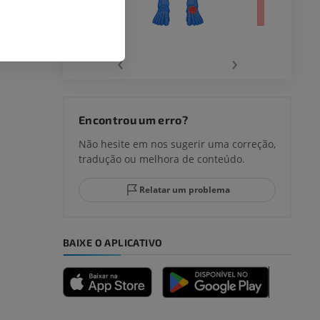
‹
›
joelho
Encontrou um erro?
Não hesite em nos sugerir uma correção,
tradução ou melhora de conteúdo.
lo e do
Relatar um problema
BAIXE O APLICATIVO