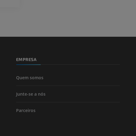
Fotografia
CTA da extremi
TC
PREMIUM
PREMIUM
Perna (artérias
TC
GRÁTIS
EMPRESA
Arteriografia
inferiores
Angiografia
Quem somos
GRÁTIS
Junte-se a nós
Parceiros