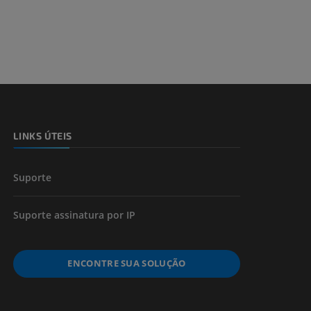
dade inferior
 e ossos)
LINKS ÚTEIS
 dos membros
Suporte
Suporte assinatura por IP
ENCONTRE SUA SOLUÇÃO