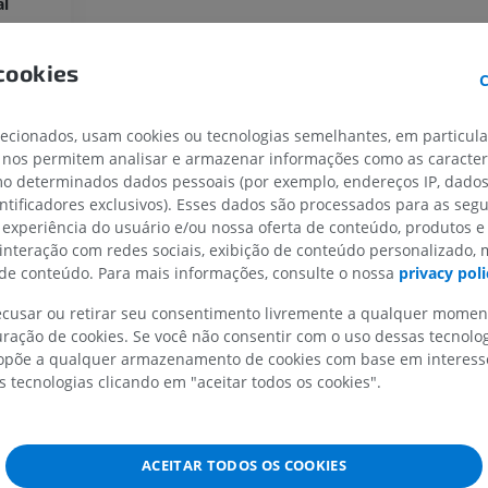
al
MEMBRO SUPERIOR
MEMBRO INFERIOR
cookies
C
IRM do membro superior
Membro inferi
IRM
Ilustrações
lecionados, usam cookies ou tecnologias semelhantes, em particul
PREMIUM
PREMIUM
 nos permitem analisar e armazenar informações como as caracterí
omo determinados dados pessoais (por exemplo, endereços IP, dado
entificadores exclusivos). Esses dados são processados para as segu
IRM do ombro
Radiografias 
 experiência do usuário e/ou nossa oferta de conteúdo, produtos e
IRM
inferior
Radiografias
 interação com redes sociais, exibição de conteúdo personalizado,
PREMIUM
e conteúdo. Para mais informações, consulte o nossa
privacy poli
GRÁTIS
IRM do carpo
recusar ou retirar seu consentimento livremente a qualquer mome
IRM
IRM do membro
ração de cookies. Se você não consentir com o uso dessas tecnolo
IRM
PREMIUM
põe a qualquer armazenamento de cookies com base em interesse
PREMIUM
s tecnologias clicando em "aceitar todos os cookies".
IRM do cotovelo
IRM
Ressonância m
quadril
PREMIUM
ACEITAR TODOS OS COOKIES
IRM