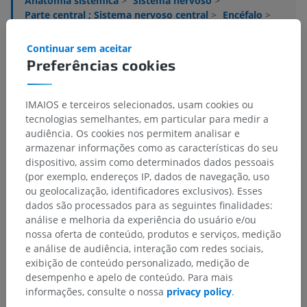
Anatomia sistêmica
>
Sistema nervoso
>
Parte central ; Sistema nervoso central
>
Encéfalo
>
Rombencéfalo
>
Mielencéfalo; Bulbo
>
Subtância branca
>
Fibras hipotalamospinais
Continuar sem aceitar
Preferências cookies
Estruturas subjacentes:
Não há nenhuma estrutura
subjacente para esta parte anatômica
IMAIOS e terceiros selecionados, usam cookies ou
tecnologias semelhantes, em particular para medir a
audiência. Os cookies nos permitem analisar e
armazenar informações como as características do seu
Traduções
dispositivo, assim como determinados dados pessoais
(por exemplo, endereços IP, dados de navegação, uso
ou geolocalização, identificadores exclusivos). Esses
dados são processados para as seguintes finalidades:
análise e melhoria da experiência do usuário e/ou
Encontrou um erro?
nossa oferta de conteúdo, produtos e serviços, medição
Não hesite em nos sugerir uma correção, tradução ou
e análise de audiência, interação com redes sociais,
melhora de conteúdo.
exibição de conteúdo personalizado, medição de
desempenho e apelo de conteúdo. Para mais
Relatar um problema
informações, consulte o nossa
privacy policy
.