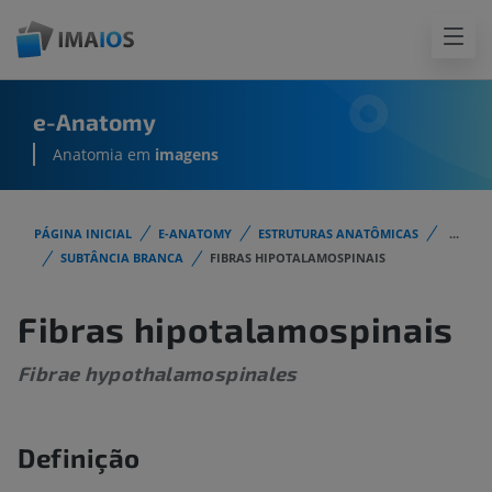
e-Anatomy
Anatomia em
imagens
PÁGINA INICIAL
E-ANATOMY
ESTRUTURAS ANATÔMICAS
...
SUBTÂNCIA BRANCA
FIBRAS HIPOTALAMOSPINAIS
Fibras hipotalamospinais
Fibrae hypothalamospinales
Definição