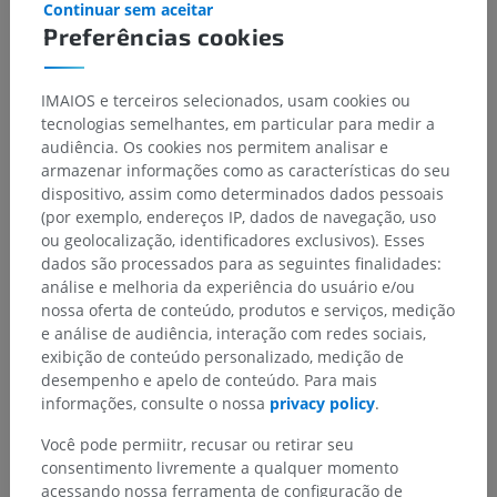
Continuar sem aceitar
Preferências cookies
IMAIOS e terceiros selecionados, usam cookies ou
tecnologias semelhantes, em particular para medir a
audiência. Os cookies nos permitem analisar e
armazenar informações como as características do seu
dispositivo, assim como determinados dados pessoais
(por exemplo, endereços IP, dados de navegação, uso
ou geolocalização, identificadores exclusivos). Esses
Hierarquia anatômica
dados são processados para as seguintes finalidades:
análise e melhoria da experiência do usuário e/ou
nossa oferta de conteúdo, produtos e serviços, medição
Anatomia humana 2
e análise de audiência, interação com redes sociais,
exibição de conteúdo personalizado, medição de
Corpo humano
>
Systemata integrantia
>
desempenho e apelo de conteúdo. Para mais
Tegumento comum
>
Anexos cutâneos
>
informações, consulte o nossa
privacy policy
.
Glândulas da pele
>
Glândulas sudoríparas
>
Glândula sudorípara merócrina
Você pode permiitr, recusar ou retirar seu
consentimento livremente a qualquer momento
Estruturas subjacentes:
Não há nenhuma estrutura
acessando nossa ferramenta de configuração de