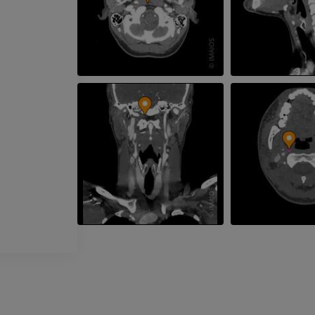
Radiografias
Artrografia do 
Artrografia CT
PREMIUM
PREMIUM
Membro superior
Ilustrações
IRM do torneze
retropé
PREMIUM
IRM
PREMIUM
Arteriografia do membro
superior
Angiografia
Antepé IRM
IRM
GRÁTIS
PREMIUM
Visible Human Project
Fotografia
CTA da extremi
TC
PREMIUM
PREMIUM
Perna (artérias
TC