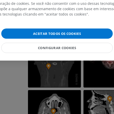
ração de cookies. Se você não consentir com o uso dessas tecnolo
põe a qualquer armazenamento de cookies com base em interesse
IRM do ombro
Radiografias 
s tecnologias clicando em "aceitar todos os cookies".
IRM
inferior
Radiografias
PREMIUM
GRÁTIS
ACEITAR TODOS OS COOKIES
IRM do carpo
IRM
IRM do membro
IRM
PREMIUM
CONFIGURAR COOKIES
PREMIUM
IRM do cotovelo
IRM
Ressonância m
quadril
PREMIUM
IRM
PREMIUM
IRM da mão
IRM
IRM do joelho
PREMIUM
IRM
PREMIUM
Radiografias do membro
superior