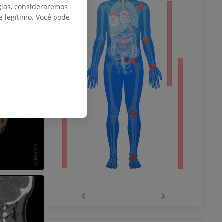
gias, consideraremos
 legítimo. Você pode
do membro
 inferior
agnética do
‹
›