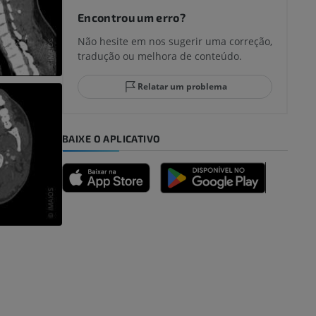
joelho
Encontrou um erro?
Não hesite em nos sugerir uma correção,
tradução ou melhora de conteúdo.
lo e do
Relatar um problema
BAIXE O APLICATIVO
dade inferior
 e ossos)