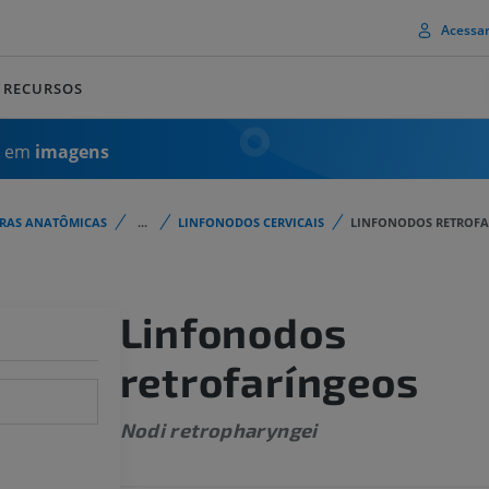
Acessa
RECURSOS
a em
imagens
URAS ANATÔMICAS
...
LINFONODOS CERVICAIS
LINFONODOS RETROFA
Linfonodos
retrofaríngeos
Nodi retropharyngei