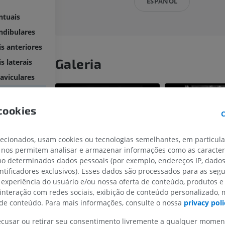
ESPAÑOL
ntuais
ndibulares
is anteriores
Galeria
s laterais
aviculares
ríngeos
superior
cookies
C
lecionados, usam cookies ou tecnologias semelhantes, em particul
 nos permitem analisar e armazenar informações como as caracterí
inferior
omo determinados dados pessoais (por exemplo, endereços IP, dado
entificadores exclusivos). Esses dados são processados para as segu
MEMBRO SUPERIOR
MEMBRO INFERIOR
 experiência do usuário e/ou nossa oferta de conteúdo, produtos e
 interação com redes sociais, exibição de conteúdo personalizado,
IRM do membro superior
Membro inferi
e conteúdo. Para mais informações, consulte o nossa
privacy poli
IRM
Ilustrações
recusar ou retirar seu consentimento livremente a qualquer mome
PREMIUM
PREMIUM