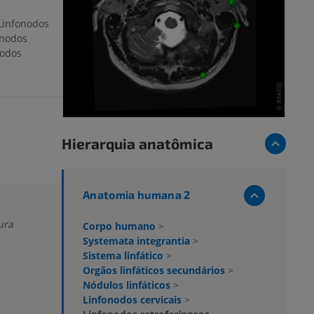
(Linfonodos
onodos
nodos
Hierarquia anatômica
Anatomia humana 2
ura
Corpo humano
>
Systemata integrantia
>
Sistema linfático
>
Orgãos linfáticos secundários
>
Nódulos linfáticos
>
Linfonodos cervicais
>