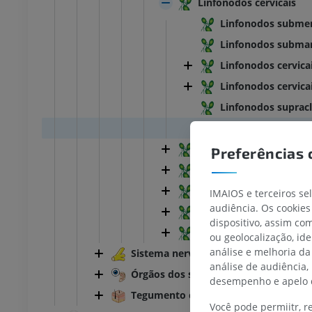
Linfonodos cervicais
Linfonodos subme
Linfonodos subma
Linfonodos cervica
Linfonodos cervicai
Linfonodos supracl
Linfonodos retrofa
Linfonodos do membro 
Preferências 
Linfonodos do tórax
Linfonodos do abdome
IMAIOS e terceiros se
audiência. Os cookies
Linfonodos do membro 
dispositivo, assim c
Linfonodos da pelve
ou geolocalização, id
TARSO-PÉ
análise e melhoria da
Sistema nervoso
análise de audiência,
Órgãos dos sentidos
joelho
IRM do tornozelo
desempenho e apelo d
IRM
Tegumento comum
Você pode permiitr, 
UM
PREMIUM