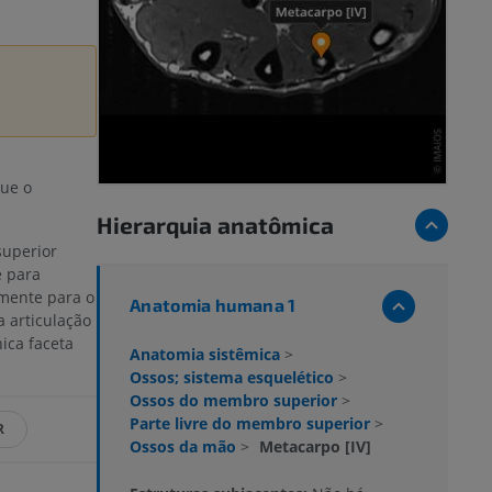
ue o
Hierarquia anatômica
superior
 para
mente para o
Anatomia humana 1
a articulação
ica faceta
Anatomia sistêmica
>
Ossos; sistema esquelético
>
Ossos do membro superior
>
Parte livre do membro superior
>
R
Ossos da mão
>
Metacarpo [IV]