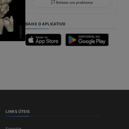
Relatar um problema
BAIXE O APLICATIVO
dade inferior
 e ossos)
LINKS ÚTEIS
 dos membros
Suporte