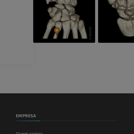
retropé
PREMIUM
IRM
PREMIUM
Arteriografia do membro
superior
Angiografia
Antepé IRM
IRM
GRÁTIS
PREMIUM
Visible Human Project
Fotografia
CTA da extremi
TC
PREMIUM
PREMIUM
Perna (artérias
TC
GRÁTIS
EMPRESA
Arteriografia
inferiores
Angiografia
Quem somos