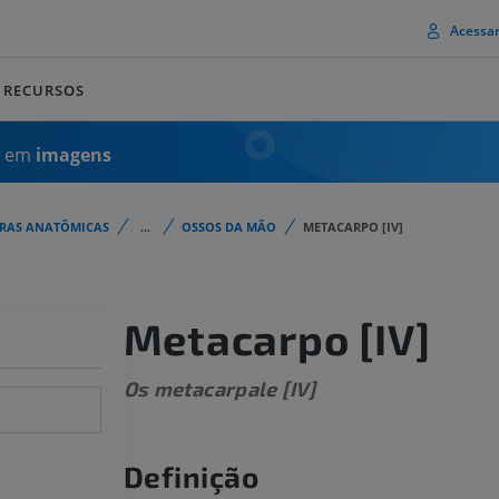
Acessa
RECURSOS
a em
imagens
URAS ANATÔMICAS
...
OSSOS DA MÃO
METACARPO [IV]
Metacarpo [IV]
Os metacarpale [IV]
Definição