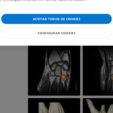
IRM do carpo
IRM
IRM do membro
IRM
PREMIUM
ACEITAR TODOS OS COOKIES
PREMIUM
IRM do cotovelo
CONFIGURAR COOKIES
IRM
Ressonância m
quadril
PREMIUM
IRM
PREMIUM
IRM da mão
IRM
IRM do joelho
PREMIUM
IRM
PREMIUM
Radiografias do membro
superior
Radiografias
Artrografia do 
Artrografia CT
PREMIUM
PREMIUM
Membro superior
Ilustrações
IRM do torneze