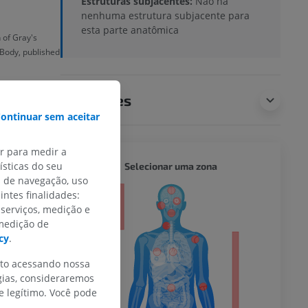
Estruturas subjacentes:
Não há
nenhuma estrutura subjacente para
esta parte anatômica
 of Gray's
Body, published
Traduções
ontinuar sem aceitar
ar para medir a
CORPO 
sticas do seu
Selecionar uma zona
s de navegação, uso
intes finalidades:
or
 serviços, medição e
 medição de
cy
.
do membro
nto acessando nossa
gias, consideraremos
 legítimo. Você pode