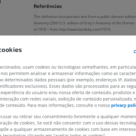
]
Referências
This definition incorporates text from a public domain edition
Anatomy (20th U.S. edition of Gray's Anatomy of the Human 
in 1918 – from http://www.bartleby.com/107/).
Galeria
cookies
C
lecionados, usam cookies ou tecnologias semelhantes, em particul
MEMBRO SUPERIOR
MEMBRO INFERIOR
 nos permitem analisar e armazenar informações como as caracterí
omo determinados dados pessoais (por exemplo, endereços IP, dado
entificadores exclusivos). Esses dados são processados para as segu
IRM do membro superior
Membro inferi
 experiência do usuário e/ou nossa oferta de conteúdo, produtos e
IRM
Ilustrações
 interação com redes sociais, exibição de conteúdo personalizado,
PREMIUM
PREMIUM
e conteúdo. Para mais informações, consulte o nossa
privacy poli
IRM do ombro
Radiografias 
recusar ou retirar seu consentimento livremente a qualquer mome
IRM
inferior
ração de cookies. Se você não consentir com o uso dessas tecnolo
Radiografias
põe a qualquer armazenamento de cookies com base em interesse
PREMIUM
GRÁTIS
s tecnologias clicando em "aceitar todos os cookies".