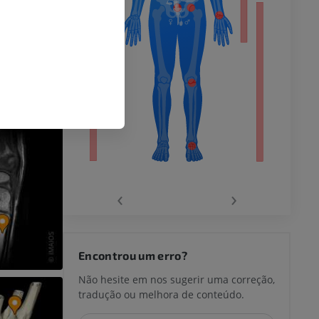
 inferior
agnética do
‹
›
joelho
Encontrou um erro?
Não hesite em nos sugerir uma correção,
tradução ou melhora de conteúdo.
lo e do