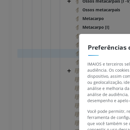
Ossos metacarpais [I -V
Ossos metacarpais
Metacarpo
Metacarpo [I]
Metacarpo [II]
Metacarpo [III]
Preferências 
Metacarpo [IV]
Metacarpo [V]
IMAIOS e terceiros se
TARSO-PÉ
audiência. Os cookies
Falanges
dispositivo, assim c
Falanges
ou geolocalização, id
joelho
IRM do tornozelo
Falanges [I]
análise e melhoria da
IRM
análise de audiência,
UM
PREMIUM
Falanges [II]
desempenho e apelo d
Falanges [III]
afia do joelho
Antepé IRM
Você pode permiitr, 
Falanges [IV]
afia CT
IRM
ferramenta de configu
Falanges [V]
que você também se o
UM
PREMIUM
consentir o uso dessa