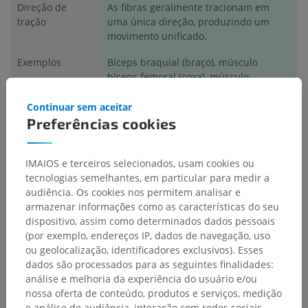
Direção de
As fibras geralmente tracionam em
A 
tração
uma única direção, produzindo um
r
movimento unificado.
m
Exemplos
Bíceps braquial (braço), músculo
Di
bíceps femoral (coxa), músculo
hi
gastrocnêmio (perna).
Continuar sem aceitar
Estrutura do
Tendão terminal único de inserção.
T
Preferências cookies
tendão
ve
IMAIOS e terceiros selecionados, usam cookies ou
tecnologias semelhantes, em particular para medir a
A tradução está incorreta?
RELATAR
audiência. Os cookies nos permitem analisar e
armazenar informações como as características do seu
dispositivo, assim como determinados dados pessoais
(por exemplo, endereços IP, dados de navegação, uso
Referências
ou geolocalização, identificadores exclusivos). Esses
Gray, H. (2016)
Gray’s anatomy the anatomical basis of clinical practice
.
dados são processados para as seguintes finalidades:
41st edition. Edited by S. Standring. New York: Elsevier.
análise e melhoria da experiência do usuário e/ou
nossa oferta de conteúdo, produtos e serviços, medição
e análise de audiência, interação com redes sociais,