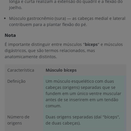
longa e curta realizam a extensão do quadril e a flexão do
joelho.
Músculo gastrocnêmio (sura) — as cabeças medial e lateral
contribuem para a plantar flexão do pé.
Nota
É importante distinguir entre músculos "
bíceps
" e músculos
digástricos, que são termos relacionados, mas
anatomicamente distintos.
Característica
Músculo bíceps
M
Definição
Um músculo esquelético com duas
U
cabeças (origens) separadas que se
ve
fundem em um único ventre muscular
c
antes de se inserirem em um tendão
comum.
Número de
Duas origens separadas (daí "bíceps",
G
origens
de duas cabeças).
co