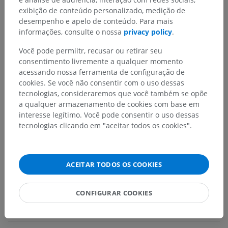
exibição de conteúdo personalizado, medição de
desempenho e apelo de conteúdo. Para mais
Hierarquia anatômica
informações, consulte o nossa
privacy policy
.
Você pode permiitr, recusar ou retirar seu
Anatomia humana 2
consentimento livremente a qualquer momento
acessando nossa ferramenta de configuração de
Corpo humano
>
Sistema músculoesquelético
>
cookies. Se você não consentir com o uso dessas
Sistema muscular
>
Músculos
>
Músculo bíceps
tecnologias, consideraremos que você também se opõe
a qualquer armazenamento de cookies com base em
Estruturas subjacentes:
Não há nenhuma estrutura
interesse legítimo. Você pode consentir o uso dessas
subjacente para esta parte anatômica
tecnologias clicando em "aceitar todos os cookies".
Anatomia humana 1
ACEITAR TODOS OS COOKIES
CONFIGURAR COOKIES
Traduções