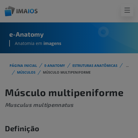
e-Anatomy
Anatomia em
imagens
PÁGINA INICIAL
E-ANATOMY
ESTRUTURAS ANATÔMICAS
...
MÚSCULOS
MÚSCULO MULTIPENIFORME
Músculo multipeniforme
Musculus multipennatus
Definição