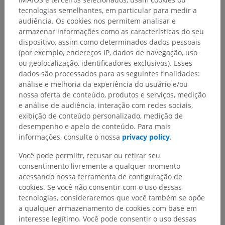
tecnologias semelhantes, em particular para medir a
Corpo humano
>
Sistema músculoesquelético
>
audiência. Os cookies nos permitem analisar e
Sistema muscular
>
Músculos
>
armazenar informações como as características do seu
Músculo multipeniforme
dispositivo, assim como determinados dados pessoais
(por exemplo, endereços IP, dados de navegação, uso
Estruturas subjacentes:
Não há nenhuma estrutura
ou geolocalização, identificadores exclusivos). Esses
subjacente para esta parte anatômica
dados são processados para as seguintes finalidades:
análise e melhoria da experiência do usuário e/ou
nossa oferta de conteúdo, produtos e serviços, medição
e análise de audiência, interação com redes sociais,
Anatomia humana 1
exibição de conteúdo personalizado, medição de
desempenho e apelo de conteúdo. Para mais
informações, consulte o nossa
privacy policy
.
Anatomia comparativa em animais
Você pode permiitr, recusar ou retirar seu
consentimento livremente a qualquer momento
acessando nossa ferramenta de configuração de
Traduções
cookies. Se você não consentir com o uso dessas
tecnologias, consideraremos que você também se opõe
a qualquer armazenamento de cookies com base em
interesse legítimo. Você pode consentir o uso dessas