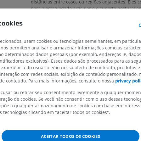
distâncias entre ossos ou regiões adjacentes. Eles 
para a estabilidade articular e o suporte postural 
amplitude de movimento limitada, em vez de gerar
MEMBRO SUPERIOR
MEMBRO INFERIOR
amplos e extensos.
cookies
C
Exemplos
IRM do membro superior
Membro inferi
IRM
Ilustrações
lecionados, usam cookies ou tecnologias semelhantes, em particul
O músculo quadrado femoral, encontrado na regiã
 nos permitem analisar e armazenar informações como as caracterí
PREMIUM
PREMIUM
que atua na rotação lateral e na estabilização da 
omo determinados dados pessoais (por exemplo, endereços IP, dado
do quadril.
entificadores exclusivos). Esses dados são processados para as segu
IRM do ombro
Radiografias 
 experiência do usuário e/ou nossa oferta de conteúdo, produtos e
O músculo quadrado do lombo, localizado na par
IRM
inferior
 interação com redes sociais, exibição de conteúdo personalizado,
abdominal posterior, que auxilia na extensão e na
Radiografias
PREMIUM
e conteúdo. Para mais informações, consulte o nossa
privacy poli
lateral da coluna vertebral.
GRÁTIS
recusar ou retirar seu consentimento livremente a qualquer mome
IRM do carpo
ração de cookies. Se você não consentir com o uso dessas tecnolo
A tradução está incorreta?
RELATAR
IRM
IRM do membro
IRM
põe a qualquer armazenamento de cookies com base em interesse
PREMIUM
s tecnologias clicando em "aceitar todos os cookies".
PREMIUM
IRM do cotovelo
Referências
IRM
Ressonância m
Gray, H. (2016)
Gray’s anatomy the anatomical basis of clinic
quadril
ACEITAR TODOS OS COOKIES
PREMIUM
41st edition. Edited by S. Standring. New York: Elsevier.