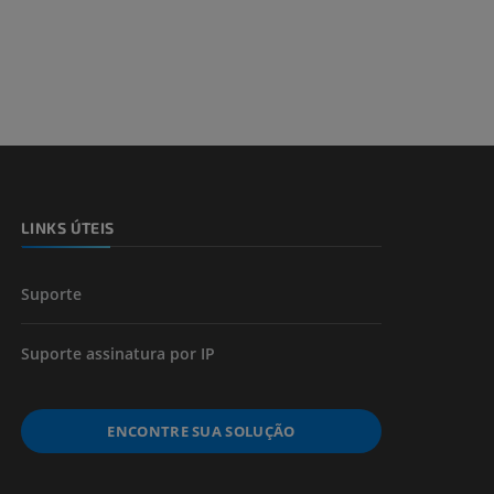
dade inferior
 e ossos)
LINKS ÚTEIS
 dos membros
Suporte
Suporte assinatura por IP
ENCONTRE SUA SOLUÇÃO