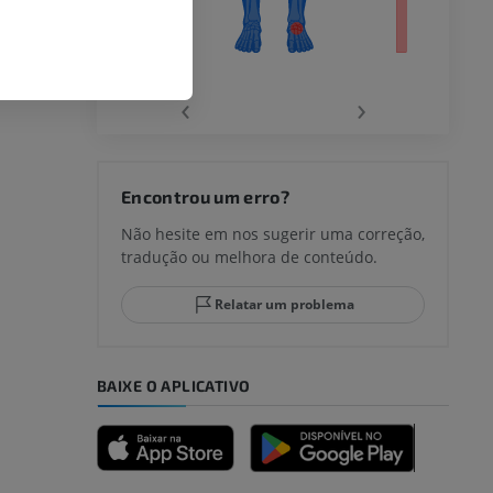
‹
›
joelho
Encontrou um erro?
Não hesite em nos sugerir uma correção,
tradução ou melhora de conteúdo.
lo e do
Relatar um problema
BAIXE O APLICATIVO