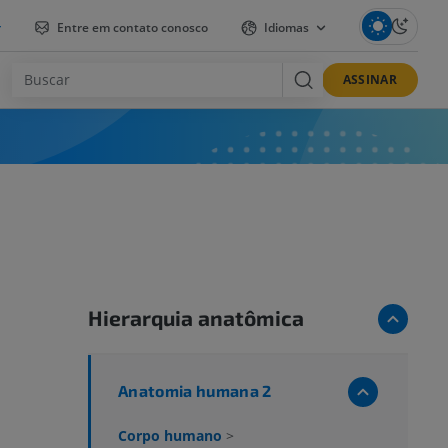
r
Entre em contato conosco
Idiomas
ASSINAR
Hierarquia anatômica
Anatomia humana 2
Corpo humano
>