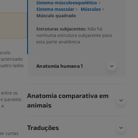
Sistema músculoesquelético
>
Sistema muscular
>
Músculos
>
Músculo quadrado
Estruturas subjacentes:
Não há
nenhuma estrutura subjacente para
esta parte anatômica
sculo
racterizado
uatro lados
Anatomia humana 1
 entre os
Anatomia comparativa em
e paralelo
animais
 e
Traduções
or curtas