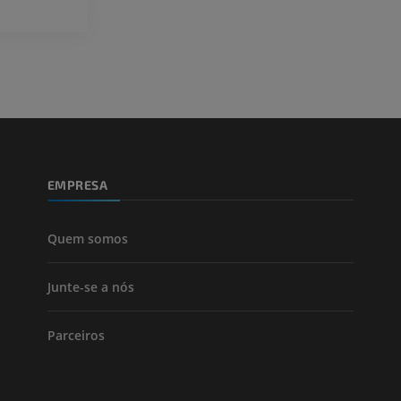
Visible Human Project
Fotografia
CTA da extremi
TC
PREMIUM
PREMIUM
Perna (artérias
TC
GRÁTIS
EMPRESA
Arteriografia
inferiores
Angiografia
Quem somos
GRÁTIS
Junte-se a nós
Parceiros