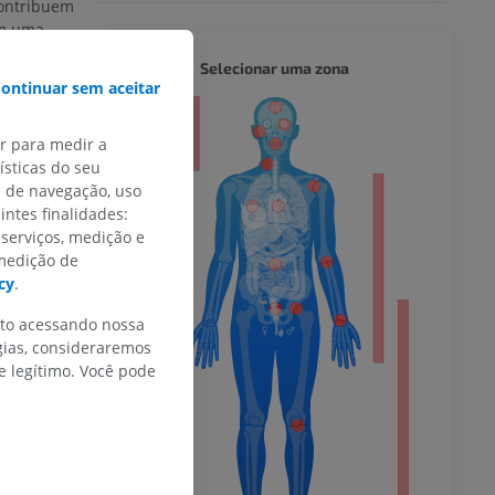
contribuem
em uma
 movimentos
CORPO 
Selecionar uma zona
ontinuar sem aceitar
or
ar para medir a
o glútea,
sticas do seu
articulação
s de navegação, uso
intes finalidades:
do membro
 serviços, medição e
ede
 medição de
 flexão
cy
.
nto acessando nossa
gias, consideraremos
 inferior
 legítimo. Você pode
agnética do
al practice
.