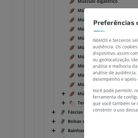
Músculo digástrico
Músculo bíceps
TARSO-PÉ
Músculo tríceps
Preferências 
Músculo quadríceps
joelho
IRM do tornozelo
Músculo unipeniforme
IRM
IMAIOS e terceiros se
audiência. Os cookies
UM
PREMIUM
Músculo peniforme
dispositivo, assim c
Músculo multipeniforme
ou geolocalização, id
afia do joelho
Antepé IRM
Músculo orbicular
análise e melhoria da
afia CT
IRM
análise de audiência,
Músculo esfincter
UM
PREMIUM
desempenho e apelo d
Músculo dilatador
Você pode permiitr, 
 membro inferior
IRM do membro inferior
Músculo
ferramenta de configu
IRM
Tendão
que você também se o
UM
PREMIUM
consentir o uso dessa
Fáscias
rafias do membro
Radiografias do membro
Bolsas sinoviais
r
inferior
Bainhas tendíneas
rafias
Radiografias