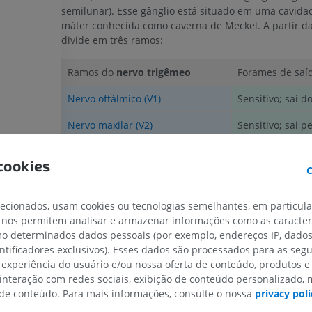
semilunar). Esse gânglio está situado em uma cavida
IRM do cotovelo
IRM
Ressonância m
máter conhecida como caverna de Meckel. A partir daí
quadril
divide em três ramos:
PREMIUM
IRM
PREMIUM
Ramos do
nervo trigêmeo
Forames de saíd
IRM da mão
IRM
Nervo oftálmico (V1)
Sensitivo; sai d
IRM do joelho
PREMIUM
IRM
Nervo maxilar (V2)
Sensitivo; sai p
PREMIUM
Radiografias do membro
Nervo mandibular (V3)
Ambos, sensitiv
superior
cookies
Radiografias
Artrografia do 
C
Artrografia CT
PREMIUM
Inervação
:
PREMIUM
lecionados, usam cookies ou tecnologias semelhantes, em particul
 nos permitem analisar e armazenar informações como as caracterí
Membro superior
Ramos do
nervo trigêmeo
Inervação
Ilustrações
IRM do torneze
omo determinados dados pessoais (por exemplo, endereços IP, dado
retropé
Nervo oftálmico (V1)
Fornece sensibi
entificadores exclusivos). Esses dados são processados para as segu
PREMIUM
IRM
olho, incluindo
 experiência do usuário e/ou nossa oferta de conteúdo, produtos e
PREMIUM
 interação com redes sociais, exibição de conteúdo personalizado,
Arteriografia do membro
Nervo maxilar (V2)
Fornece sensibi
e conteúdo. Para mais informações, consulte o nossa
privacy poli
superior
do olho e o ângu