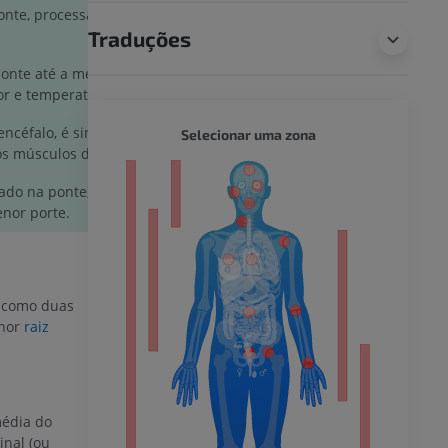
onte, processa as sensações de tato e pressão provenientes
Traduções
onte até a medula espinal cervical; esse núcleo processa as
or e temperatura.
ncéfalo, é singular por conter informações proprioceptivas
CORPO 
Selecionar uma zona
os músculos da mandíbula.
or
do na ponte, controla os músculos da mastigação e outros
nor porte.
do membro
 como duas
nor
raiz
 inferior
média do
inal (ou