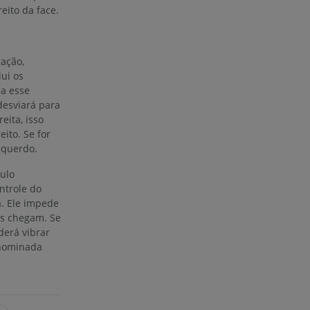
eito da face.
gação,
ui os
 a esse
desviará para
eita, isso
ito. Se for
squerdo.
ulo
ntrole do
. Ele impede
ns chegam. Se
derá vibrar
enominada