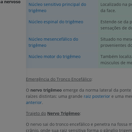
a nervoso periférico
Núcleo sensitivo principal do
Localizado na p
trigêmeo
da face.
Núcleo espinal do trigêmeo
Estende-se da p
sensações de d
Núcleo mesencefálico do
Situado no mese
MEMBRO SUPERIOR
MEMBRO INFERIOR
trigêmeo
provenientes d
IRM do membro superior
Membro inferi
Núcleo motor do trigêmeo
Também localiza
IRM
Ilustrações
músculos de me
PREMIUM
PREMIUM
Emergência do Tronco Encefálico
:
IRM do ombro
Radiografias 
IRM
inferior
O
nervo trigêmeo
emerge da norma lateral da ponte
Radiografias
PREMIUM
raízes distintas: uma grande
raiz posterior
e uma me
GRÁTIS
anterior
.
IRM do carpo
Trajeto do
Nervo Trigêmeo
:
IRM
IRM do membro
IRM
PREMIUM
O nervo sai do tronco encefálico e penetra na fossa 
PREMIUM
crânio, onde sua raiz sensitiva forma o gânglio trigem