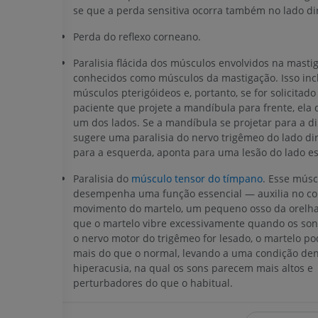
se que a perda sensitiva ocorra também no lado dir
Perda do reflexo corneano.
Paralisia flácida dos músculos envolvidos na masti
conhecidos como músculos da mastigação. Isso incl
músculos pterigóideos e, portanto, se for solicitado
paciente que projete a mandíbula para frente, ela 
um dos lados. Se a mandíbula se projetar para a dir
sugere uma paralisia do nervo trigêmeo do lado dire
para a esquerda, aponta para uma lesão do lado e
Paralisia do
músculo tensor do tímpano
. Esse músc
desempenha uma função essencial — auxilia no co
movimento do martelo, um pequeno osso da orelha
que o martelo vibre excessivamente quando os so
o nervo motor do trigêmeo for lesado, o martelo po
mais do que o normal, levando a uma condição d
hiperacusia, na qual os sons parecem mais altos e
perturbadores do que o habitual.