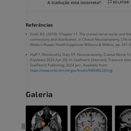
A tradução está incorreta?
RELATAR
Referências
Snell, R.S. (2010). ‘Chapter 11: The cranial nerve nuclei and the
connections and distribution’, in Clinical Neuroanatomy. (7th ed
Wolters Kluwer Health/Lippincott Williams & Wilkins, pp. 341-
Huff T, Weisbrod LJ, Daly DT. Neuroanatomy, Cranial Nerve 5 
[Updated 2024 Apr 20]. In: StatPearls [Internet]. Treasure Islan
StatPearls Publishing; 2024 Jan-. Available from:
https://www.ncbi.nlm.nih.gov/books/NBK482283/
Galeria