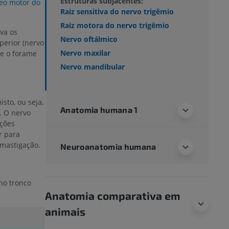
Estruturas subjacentes:
eo motor do
Raiz sensitiva do nervo trigêmio
Raiz motora do nervo trigêmio
va os
Nervo oftálmico
perior (nervo
Nervo maxilar
 e o forame
Nervo mandibular
sto, ou seja,
Anatomia humana 1
. O nervo
ções
r para
 mastigação.
Neuroanatomia humana
no tronco
Anatomia comparativa em
animais