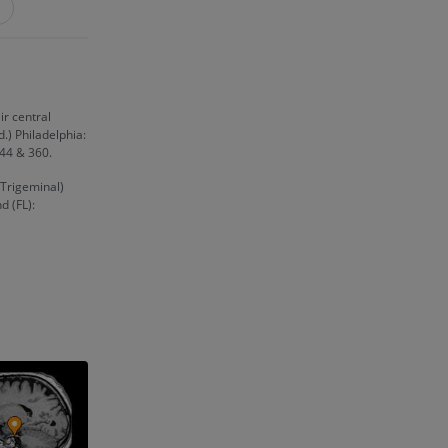
ir central
.) Philadelphia:
344 & 360.
(Trigeminal)
d (FL):