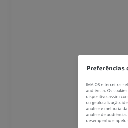
rafias do membro
Radiografias do membro
r
inferior
rafias
Radiografias
S
GRÁTIS
 inferior
Membro inferior
ções
Ilustrações
UM
PREMIUM
TC do tornozelo e do pé
Preferências 
TC
PREMIUM
IMAIOS e terceiros se
audiência. Os cookies
dispositivo, assim c
ou geolocalização, id
análise e melhoria da
análise de audiência,
desempenho e apelo d