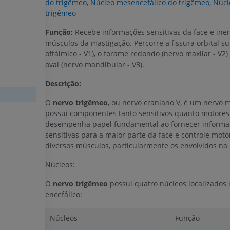
do trigêmeo
,
Núcleo mesencefálico do trigêmeo
,
Núcl
trigêmeo
Função:
Recebe informações sensitivas da face e iner
músculos da mastigação. Percorre a fissura orbital su
oftálmico - V1), o forame redondo (nervo maxilar - V2)
oval (nervo mandibular - V3).
Descrição:
O
nervo trigêmeo
, ou nervo craniano V, é um nervo mi
possui componentes tanto sensitivos quanto motores
desempenha papel fundamental ao fornecer informa
sensitivas para a maior parte da face e controle moto
diversos músculos, particularmente os envolvidos na
Núcleos
:
O
nervo trigêmeo
possui quatro núcleos localizados 
encefálico:
Núcleos
Função