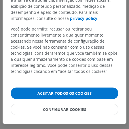
e análise de audiência, interação com redes sociais,
exibição de conteúdo personalizado, medição de
desempenho e apelo de conteúdo. Para mais
Encontrou um erro?
informações, consulte o nossa
privacy policy
.
Não hesite em nos sugerir uma correção, tradução ou
Você pode permiitr, recusar ou retirar seu
melhora de conteúdo.
consentimento livremente a qualquer momento
acessando nossa ferramenta de configuração de
Relatar um problema
cookies. Se você não consentir com o uso dessas
tecnologias, consideraremos que você também se opõe
a qualquer armazenamento de cookies com base em
BAIXE O APLICATIVO
interesse legítimo. Você pode consentir o uso dessas
tecnologias clicando em "aceitar todos os cookies".
ACEITAR TODOS OS COOKIES
CONFIGURAR COOKIES