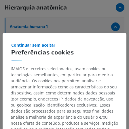
Hierarquia anatômica
Anatomia humana 1
Anatomia sistêmica
>
Sistema nervoso
>
Parte central ; Sistema nervoso central
>
Encéfalo
>
Continuar sem aceitar
Mesencéfalo
>
Pedúnculo cerebral
>
Preferências cookies
Tegmento do mesencéfalo
>
Subtância cinzenta
>
Núcleo da comissura posterior (de Darkschewitsch)
>
Parte dorsal
IMAIOS e terceiros selecionados, usam cookies ou
tecnologias semelhantes, em particular para medir a
Estruturas subjacentes:
Não há nenhuma estrutura
audiência. Os cookies nos permitem analisar e
subjacente para esta parte anatômica
armazenar informações como as características do seu
dispositivo, assim como determinados dados pessoais
(por exemplo, endereços IP, dados de navegação, uso
ou geolocalização, identificadores exclusivos). Esses
dados são processados para as seguintes finalidades:
Traduções
análise e melhoria da experiência do usuário e/ou
nossa oferta de conteúdo, produtos e serviços, medição