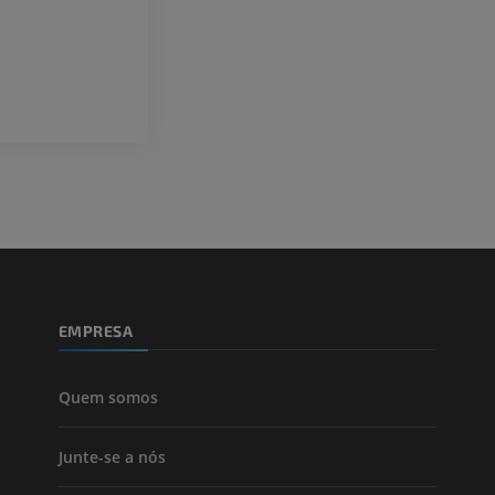
superior
Angiografia
Antepé IRM
IRM
GRÁTIS
PREMIUM
Visible Human Project
Fotografia
CTA da extremi
TC
PREMIUM
PREMIUM
Perna (artérias
TC
GRÁTIS
EMPRESA
Arteriografia
inferiores
Angiografia
Quem somos
GRÁTIS
Junte-se a nós