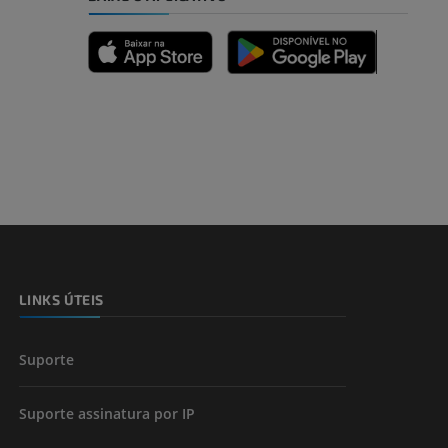
dade inferior
 e ossos)
LINKS ÚTEIS
 dos membros
Suporte
Suporte assinatura por IP