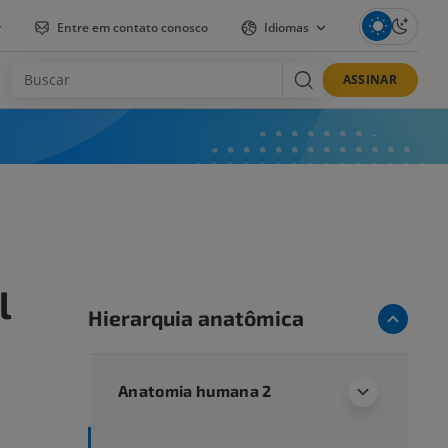
r
Entre em contato conosco
Idiomas
ASSINAR
l
Hierarquia anatômica
Anatomia humana 2