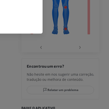
agnética do
‹
›
joelho
Encontrou um erro?
Não hesite em nos sugerir uma correção,
tradução ou melhora de conteúdo.
lo e do
Relatar um problema
BAIXE O APLICATIVO