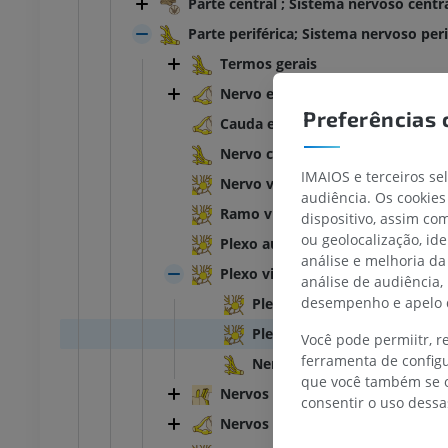
Parte central ; Sistema nervoso centr
Parte periférica; Sistema nervoso peri
Termos gerais
Nervo espinal
Preferências 
Cauda eqüina
TARSO-PÉ
Nervo craniano
IMAIOS e terceiros se
Nervo visceral
audiência. Os cookies
joelho
IRM do tornozelo
Ramo visceral
dispositivo, assim c
IRM
ou geolocalização, id
Plexo autônomo
UM
PREMIUM
análise e melhoria da
Plexo visceral
análise de audiência,
afia do joelho
Antepé IRM
desempenho e apelo d
Plexo vascular
afia CT
IRM
Plexo periarterial
Você pode permiitr, 
UM
PREMIUM
ferramenta de configu
Nervos dos vasos
que você também se o
 membro inferior
IRM do membro inferior
Nervos cranianos
consentir o uso dessa
IRM
Nervos espinais
UM
PREMIUM