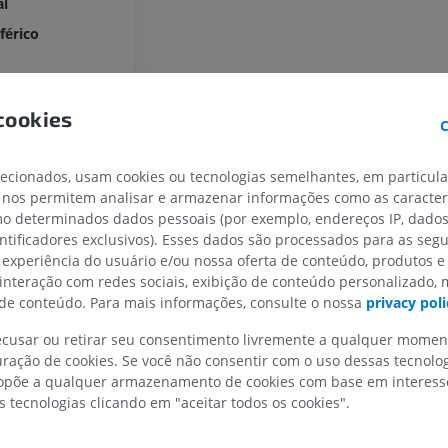
al
férico
cookies
C
MEMBRO SUPERIOR
MEMBRO INFERIOR
lecionados, usam cookies ou tecnologias semelhantes, em particul
 nos permitem analisar e armazenar informações como as caracterí
IRM do membro superior
Membro inferi
omo determinados dados pessoais (por exemplo, endereços IP, dado
IRM
Ilustrações
entificadores exclusivos). Esses dados são processados para as segu
PREMIUM
PREMIUM
 experiência do usuário e/ou nossa oferta de conteúdo, produtos e
 interação com redes sociais, exibição de conteúdo personalizado,
IRM do ombro
Radiografias 
e conteúdo. Para mais informações, consulte o nossa
privacy poli
IRM
inferior
Radiografias
recusar ou retirar seu consentimento livremente a qualquer mome
PREMIUM
GRÁTIS
ração de cookies. Se você não consentir com o uso dessas tecnolo
põe a qualquer armazenamento de cookies com base em interesse
IRM do carpo
s tecnologias clicando em "aceitar todos os cookies".
IRM
IRM do membro
IRM
PREMIUM