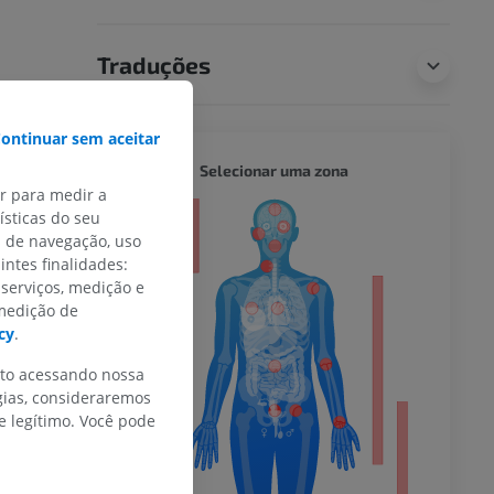
Traduções
ontinuar sem aceitar
CORPO 
Selecionar uma zona
ar para medir a
sticas do seu
or
s de navegação, uso
intes finalidades:
 serviços, medição e
 medição de
do membro
cy
.
nto acessando nossa
gias, consideraremos
 legítimo. Você pode
 inferior