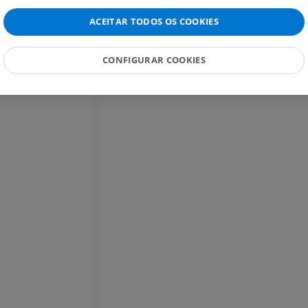
PREMIUM
voso periférico
ACEITAR TODOS OS COOKIES
IRM do cotovelo
IRM
Ressonância m
quadril
PREMIUM
CONFIGURAR COOKIES
IRM
PREMIUM
IRM da mão
IRM
IRM do joelho
PREMIUM
IRM
PREMIUM
Radiografias do membro
superior
Radiografias
Artrografia do 
Artrografia CT
PREMIUM
PREMIUM
Membro superior
Ilustrações
IRM do torneze
retropé
PREMIUM
IRM
PREMIUM
Arteriografia do membro