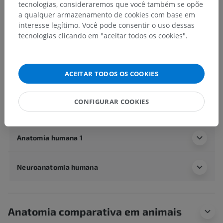
tecnologias, consideraremos que você também se opõe
a qualquer armazenamento de cookies com base em
Anatomia humana 2
interesse legítimo. Você pode consentir o uso dessas
tecnologias clicando em "aceitar todos os cookies".
Corpo humano
>
Systemata integrantia
>
Sistema circulatório
>
Veias sistêmicas
>
Veias craniais
>
Veias emissárias
>
Plexo venoso do forame oval
ACEITAR TODOS OS COOKIES
Estruturas subjacentes:
Não há nenhuma estrutura
CONFIGURAR COOKIES
subjacente para esta parte anatômica
Anatomia humana 1
Neuroanatomia humana
Anatomia comparativa em animais