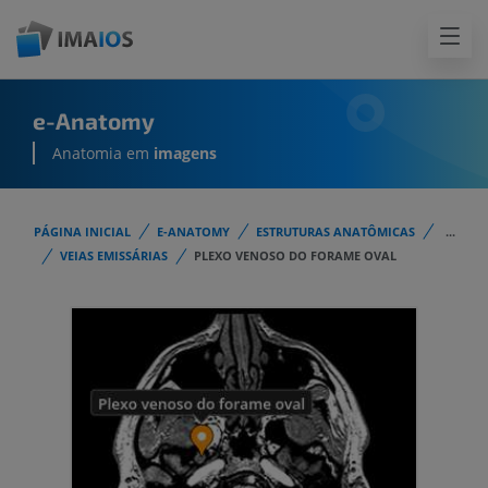
e-Anatomy
Anatomia em
imagens
PÁGINA INICIAL
E-ANATOMY
ESTRUTURAS ANATÔMICAS
...
VEIAS EMISSÁRIAS
PLEXO VENOSO DO FORAME OVAL