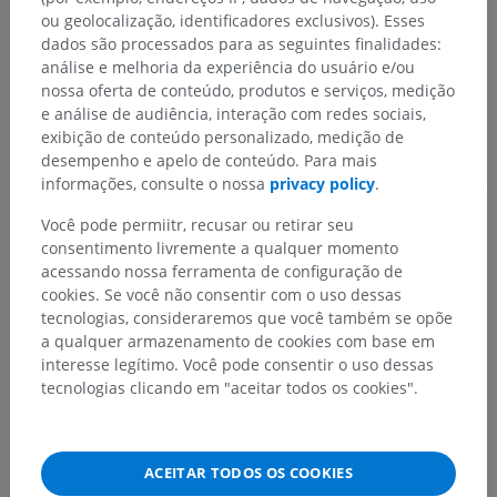
ou geolocalização, identificadores exclusivos). Esses
Estruturas subjacentes:
Não há nenhuma estrutura
dados são processados para as seguintes finalidades:
subjacente para esta parte anatômica
análise e melhoria da experiência do usuário e/ou
nossa oferta de conteúdo, produtos e serviços, medição
e análise de audiência, interação com redes sociais,
exibição de conteúdo personalizado, medição de
desempenho e apelo de conteúdo. Para mais
Traduções
informações, consulte o nossa
privacy policy
.
Você pode permiitr, recusar ou retirar seu
consentimento livremente a qualquer momento
acessando nossa ferramenta de configuração de
Encontrou um erro?
cookies. Se você não consentir com o uso dessas
Não hesite em nos sugerir uma correção, tradução ou
tecnologias, consideraremos que você também se opõe
melhora de conteúdo.
a qualquer armazenamento de cookies com base em
interesse legítimo. Você pode consentir o uso dessas
tecnologias clicando em "aceitar todos os cookies".
Relatar um problema
BAIXE O APLICATIVO
ACEITAR TODOS OS COOKIES