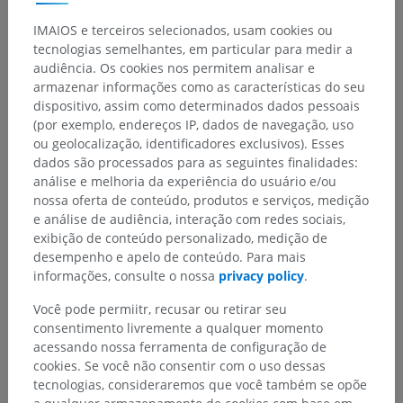
IMAIOS e terceiros selecionados, usam cookies ou
tecnologias semelhantes, em particular para medir a
audiência. Os cookies nos permitem analisar e
armazenar informações como as características do seu
dispositivo, assim como determinados dados pessoais
Hierarquia anatômica
(por exemplo, endereços IP, dados de navegação, uso
ou geolocalização, identificadores exclusivos). Esses
dados são processados para as seguintes finalidades:
Anatomia humana 1
análise e melhoria da experiência do usuário e/ou
nossa oferta de conteúdo, produtos e serviços, medição
Anatomia sistêmica
>
Sistema circulatório
>
e análise de audiência, interação com redes sociais,
Artérias
>
Aorta
>
Arco aórtico
>
Artéria subclávia
>
exibição de conteúdo personalizado, medição de
Artéria vertebral
>
Segmentos da artéria vertebral
desempenho e apelo de conteúdo. Para mais
informações, consulte o nossa
privacy policy
.
Estruturas subjacentes:
Não há nenhuma estrutura
subjacente para esta parte anatômica
Você pode permiitr, recusar ou retirar seu
consentimento livremente a qualquer momento
acessando nossa ferramenta de configuração de
cookies. Se você não consentir com o uso dessas
tecnologias, consideraremos que você também se opõe
Traduções