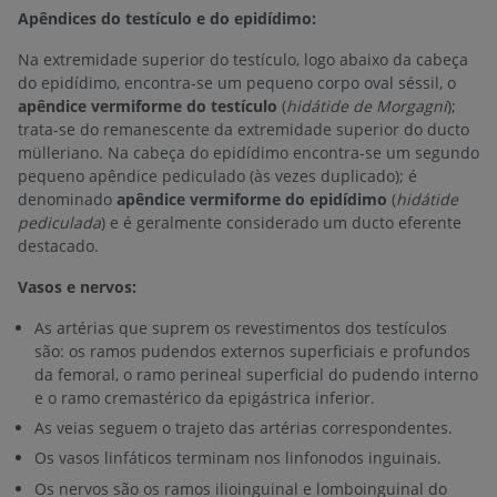
Apêndices do testículo e do epidídimo:
Na extremidade superior do testículo, logo abaixo da cabeça
do epidídimo, encontra-se um pequeno corpo oval séssil, o
apêndice vermiforme do testículo
(
hidátide de Morgagni
);
trata-se do remanescente da extremidade superior do ducto
mülleriano. Na cabeça do epidídimo encontra-se um segundo
pequeno apêndice pediculado (às vezes duplicado); é
denominado
apêndice vermiforme do epidídimo
(
hidátide
pediculada
) e é geralmente considerado um ducto eferente
destacado.
Vasos e nervos:
As artérias que suprem os revestimentos dos testículos
são: os ramos pudendos externos superficiais e profundos
da femoral, o ramo perineal superficial do pudendo interno
e o ramo cremastérico da epigástrica inferior.
As veias seguem o trajeto das artérias correspondentes.
Os vasos linfáticos terminam nos linfonodos inguinais.
Os nervos são os ramos ilioinguinal e lomboinguinal do