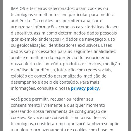
IMAIOS e terceiros selecionados, usam cookies ou
tecnologias semelhantes, em particular para medir a
audiência. Os cookies nos permitem analisar e
Hierarquia anatômica
armazenar informações como as características do seu
dispositivo, assim como determinados dados pessoais
(por exemplo, endereços IP, dados de navegação, uso
ou geolocalização, identificadores exclusivos). Esses
Anatomia humana 1
dados são processados para as seguintes finalidades:
Anatomia sistêmica
>
Sistema nervoso
>
análise e melhoria da experiência do usuário e/ou
Parte central ; Sistema nervoso central
>
Encéfalo
>
nossa oferta de conteúdo, produtos e serviços, medição
Rombencéfalo
>
Mielencéfalo; Bulbo
>
e análise de audiência, interação com redes sociais,
Subtância branca
>
Trato bulboreticulospinal lateral
exibição de conteúdo personalizado, medição de
desempenho e apelo de conteúdo. Para mais
Estruturas subjacentes:
informações, consulte o nossa
privacy policy
.
Fibras bulboreticulospinais
Você pode permiitr, recusar ou retirar seu
consentimento livremente a qualquer momento
acessando nossa ferramenta de configuração de
cookies. Se você não consentir com o uso dessas
tecnologias, consideraremos que você também se opõe
Traduções
a qualquer armazenamento de cookies com base em