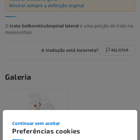
Mostrar sempre a definição original
O
trato bulboreticulospinal lateral
é uma porção do trato no
mielencéfalo
A tradução está incorreta?
RELATAR
Galeria
Continuar sem aceitar
Preferências cookies