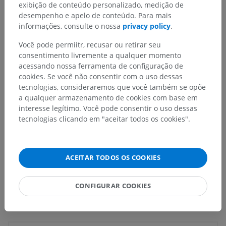
exibição de conteúdo personalizado, medição de
desempenho e apelo de conteúdo. Para mais
Anatomia humana 1
informações, consulte o nossa
privacy policy
.
Anatomia sistêmica
>
Sistema nervoso
>
Você pode permiitr, recusar ou retirar seu
Parte central ; Sistema nervoso central
>
Encéfalo
>
consentimento livremente a qualquer momento
Rombencéfalo
>
Mielencéfalo; Bulbo
>
acessando nossa ferramenta de configuração de
Subtância branca
>
cookies. Se você não consentir com o uso dessas
Trato espinocerebelar anterior (Trato de Gower)
tecnologias, consideraremos que você também se opõe
a qualquer armazenamento de cookies com base em
Estruturas subjacentes:
Não há nenhuma estrutura
interesse legítimo. Você pode consentir o uso dessas
subjacente para esta parte anatômica
tecnologias clicando em "aceitar todos os cookies".
Neuroanatomia humana
ACEITAR TODOS OS COOKIES
CONFIGURAR COOKIES
Traduções