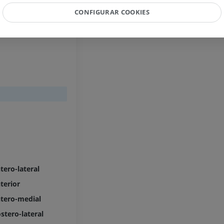
spinais
CONFIGURAR COOKIES
Perna (artérias
TC
GRÁTIS
Arteriografia
inferiores
Angiografia
GRÁTIS
tero-lateral
terior
tero-medial
stero-lateral