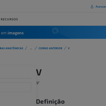
Acessa
RECURSOS
a em
imagens
URAS ANATÔMICAS
...
CORNO ANTERIOR
V
V
V
Definição