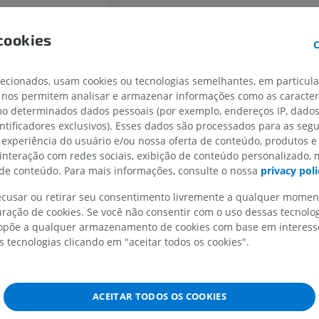
IRM do joelho
PREMIUM
IRM
PREMIUM
cookies
Radiografias do membro
C
superior
Radiografias
Artrografia do 
lecionados, usam cookies ou tecnologias semelhantes, em particul
Artrografia CT
PREMIUM
 nos permitem analisar e armazenar informações como as caracterí
PREMIUM
omo determinados dados pessoais (por exemplo, endereços IP, dado
Membro superior
entificadores exclusivos). Esses dados são processados para as segu
Ilustrações
IRM do torneze
 experiência do usuário e/ou nossa oferta de conteúdo, produtos e
retropé
PREMIUM
 interação com redes sociais, exibição de conteúdo personalizado,
IRM
e conteúdo. Para mais informações, consulte o nossa
privacy poli
PREMIUM
Arteriografia do membro
recusar ou retirar seu consentimento livremente a qualquer mome
superior
ração de cookies. Se você não consentir com o uso dessas tecnolo
Angiografia
Antepé IRM
põe a qualquer armazenamento de cookies com base em interesse
IRM
GRÁTIS
s tecnologias clicando em "aceitar todos os cookies".
PREMIUM
Visible Human Project
r
Fotografia
CTA da extremi
ACEITAR TODOS OS COOKIES
TC
PREMIUM
pinais VII - IX
PREMIUM