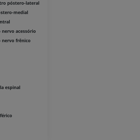
tro póstero-lateral
stero-medial
ntral
 nervo acessório
 nervo frênico
la espinal
férico