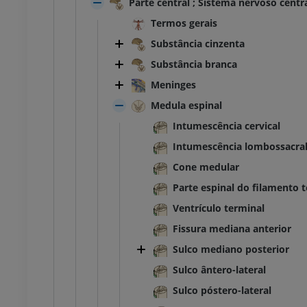
Parte central ; Sistema nervoso centr
Termos gerais
joelho
IRM do tornozelo
IRM
Substância cinzenta
UM
PREMIUM
Substância branca
Meninges
afia do joelho
Antepé IRM
afia CT
IRM
Medula espinal
UM
PREMIUM
Intumescência cervical
Intumescência lombossacra
 membro inferior
IRM do membro inferior
Cone medular
IRM
UM
PREMIUM
Parte espinal do filamento 
Ventrículo terminal
rafias do membro
Radiografias do membro
Fissura mediana anterior
r
inferior
rafias
Radiografias
Sulco mediano posterior
S
GRÁTIS
Sulco ântero-lateral
Sulco póstero-lateral
 inferior
Membro inferior