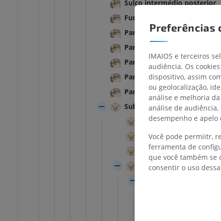
ções
Ilustrações
Sulco intermédio posterior
UM
PREMIUM
Funículos da medula espinal
Preferências 
Parte cervical [1- 8]
TC do tornozelo e do pé
Parte torácica [1- 12]
TC
IMAIOS e terceiros se
PREMIUM
Parte lombar [1- 5]
audiência. Os cookies
Parte sacral [1- 5]
dispositivo, assim c
ou geolocalização, id
Parte coccígea [1- 3]
análise e melhoria da
Substância cinzenta
análise de audiência,
desempenho e apelo d
Corno anterior
Corno lateral
Você pode permiitr, 
ferramenta de configu
Corno posterior
que você também se o
Colunas cinzentas
consentir o uso dessa
Coluna anterior
Corno anterio
Lâminas es