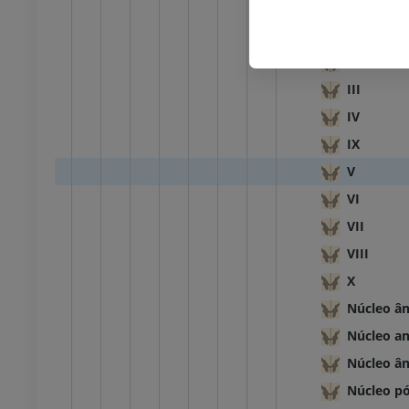
Lâminas e
I
II
III
IV
IX
V
VI
VII
VIII
X
Núcleo ân
Núcleo an
Núcleo ân
Núcleo pó