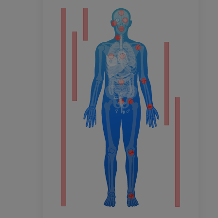
or
do membro
 inferior
agnética do