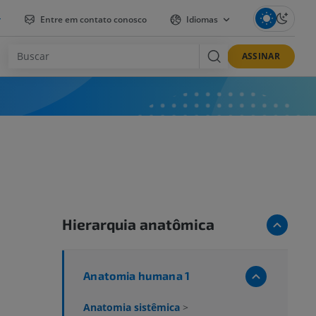
r
Entre em contato conosco
Idiomas
ASSINAR
Hierarquia anatômica
Anatomia humana 1
Anatomia sistêmica
>