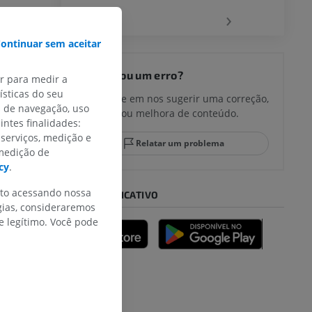
‹
›
ontinuar sem aceitar
joelho
Encontrou um erro?
ar para medir a
sticas do seu
Não hesite em nos sugerir uma correção,
s de navegação, uso
tradução ou melhora de conteúdo.
intes finalidades:
lo e do
 serviços, medição e
Relatar um problema
 medição de
cy
.
nto acessando nossa
BAIXE O APLICATIVO
gias, consideraremos
 legítimo. Você pode
dade inferior