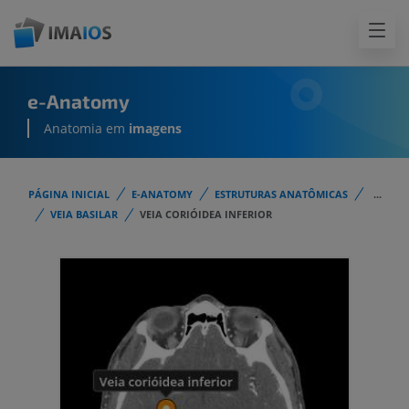
e-Anatomy
Anatomia em
imagens
PÁGINA INICIAL
E-ANATOMY
ESTRUTURAS ANATÔMICAS
...
VEIA BASILAR
VEIA CORIÓIDEA INFERIOR