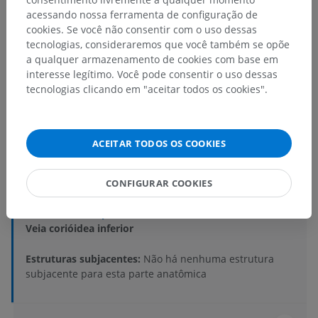
acessando nossa ferramenta de configuração de
cookies. Se você não consentir com o uso dessas
tecnologias, consideraremos que você também se opõe
a qualquer armazenamento de cookies com base em
interesse legítimo. Você pode consentir o uso dessas
tecnologias clicando em "aceitar todos os cookies".
Hierarquia anatômica
Anatomia humana 2
ACEITAR TODOS OS COOKIES
Corpo humano
>
Systemata integrantia
>
CONFIGURAR COOKIES
Sistema circulatório
>
Veias sistêmicas
>
Veias craniais
>
Veias do encéfalo
>
Veias cerebrais profundas
>
Veia basilar
>
Veia corióidea inferior
Estruturas subjacentes:
Não há nenhuma estrutura
subjacente para esta parte anatômica