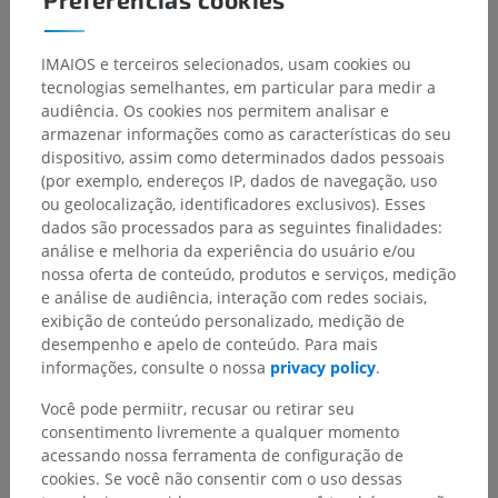
IMAIOS e terceiros selecionados, usam cookies ou
tecnologias semelhantes, em particular para medir a
audiência. Os cookies nos permitem analisar e
armazenar informações como as características do seu
dispositivo, assim como determinados dados pessoais
(por exemplo, endereços IP, dados de navegação, uso
ou geolocalização, identificadores exclusivos). Esses
Hierarquia anatômica
dados são processados para as seguintes finalidades:
análise e melhoria da experiência do usuário e/ou
nossa oferta de conteúdo, produtos e serviços, medição
Anatomia humana 1
e análise de audiência, interação com redes sociais,
exibição de conteúdo personalizado, medição de
Anatomia sistêmica
>
Sistema circulatório
>
Veias
>
desempenho e apelo de conteúdo. Para mais
Veias pulmonares
>
Veia pulmonar
informações, consulte o nossa
privacy policy
.
Estruturas subjacentes:
Não há nenhuma estrutura
Você pode permiitr, recusar ou retirar seu
subjacente para esta parte anatômica
consentimento livremente a qualquer momento
acessando nossa ferramenta de configuração de
cookies. Se você não consentir com o uso dessas