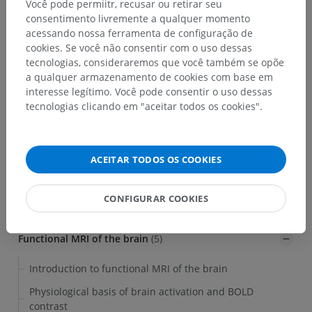
European journal of radiology. 2003
Você pode permiitr, recusar ou retirar seu
Nov;48(2):138-45.
consentimento livremente a qualquer momento
acessando nossa ferramenta de configuração de
Delmaire, Krainik. [Functional magnetic
cookies. Se você não consentir com o uso dessas
resonance imaging: physiopathology, techniques
tecnologias, consideraremos que você também se opõe
and applications.]. Journal de radiologie. 2007
a qualquer armazenamento de cookies com base em
Mar;88(3 Pt 2):497-509
interesse legítimo. Você pode consentir o uso dessas
tecnologias clicando em "aceitar todos os cookies".
LER O CAPÍTULO
ACEITAR TODOS OS COOKIES
CONFIGURAR COOKIES
RESUMO DO CAPÍTULO
Functional MRI of the brain
(5)
Introduction to functional MRI of the brain
Physiological basis of brain activation and BOLD
contrast