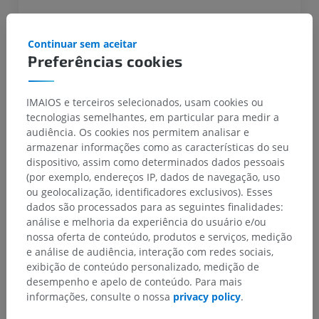
Referências
Continuar sem aceitar
Preferências cookies
Habas. [Physiological basis of functional MRI].
Journal de radiologie. 2002 Nov;83(11):1737-41.
Le Bihan and Lehericy. [Practical aspects of
IMAIOS e terceiros selecionados, usam cookies ou
realization of a functional MRI]. Journal of
tecnologias semelhantes, em particular para medir a
neuroradiology. 1999 Mar;26(1 Suppl):S54-8.
audiência. Os cookies nos permitem analisar e
Gore. Principles and practice of functional MRI of
armazenar informações como as características do seu
the human brain. The Journal of clinical
dispositivo, assim como determinados dados pessoais
investigation. 2003 Jul;112(1):4-9.
(por exemplo, endereços IP, dados de navegação, uso
ou geolocalização, identificadores exclusivos). Esses
Voss, Zevin. Functional MR imaging at 3.0 T
dados são processados para as seguintes finalidades:
versus 1.5 T: a practical review. Neuroimaging
análise e melhoria da experiência do usuário e/ou
clinics of North America. 2006 May;16(2):285-97,
nossa oferta de conteúdo, produtos e serviços, medição
x.
e análise de audiência, interação com redes sociais,
Golay, de Zwart. Parallel imaging techniques in
exibição de conteúdo personalizado, medição de
functional MRI. Top Magn Reson Imaging. 2004
desempenho e apelo de conteúdo. Para mais
Aug;15(4):255-65.
informações, consulte o nossa
privacy policy
.
Di Salle, Esposito. High field functional MRI.