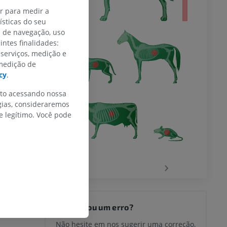
ar para medir a
sticas do seu
s de navegação, uso
intes finalidades:
 serviços, medição e
 medição de
cy
.
nto acessando nossa
gias, consideraremos
 legítimo. Você pode
‹
›
Encontrou um erro?
Não hesite em nos sugerir uma correção,