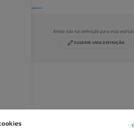
Ainda não há definição para esta estrut
SUGERIR UMA DEFINIÇÃO
CAVALO
CAMUNDONGO
Cavalo - Osteologia
Camundongo - C
Ilustrações
TC
PREMIUM
GRÁTIS
cookies
C
Cavalo - Osteologia