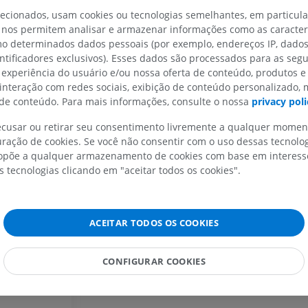
Radiografias
lecionados, usam cookies ou tecnologias semelhantes, em particul
GRÁTIS
 nos permitem analisar e armazenar informações como as caracterí
omo determinados dados pessoais (por exemplo, endereços IP, dado
Cavalo - carpo
entificadores exclusivos). Esses dados são processados para as segu
TC
 experiência do usuário e/ou nossa oferta de conteúdo, produtos e
PREMIUM
 interação com redes sociais, exibição de conteúdo personalizado,
e conteúdo. Para mais informações, consulte o nossa
privacy poli
Cavalo – Miologia
recusar ou retirar seu consentimento livremente a qualquer mome
Ilustrações
ração de cookies. Se você não consentir com o uso dessas tecnolo
PREMIUM
põe a qualquer armazenamento de cookies com base em interesse
s tecnologias clicando em "aceitar todos os cookies".
Cavalo - Dedo
IRM
PREMIUM
ACEITAR TODOS OS COOKIES
Horse - Finger and Hoof
CONFIGURAR COOKIES
Ilustrações
PREMIUM