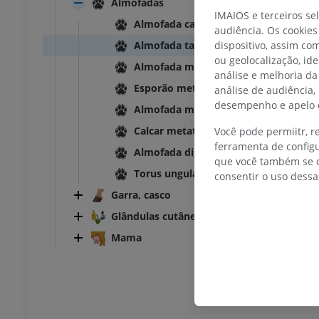
Almofadas
Ilustrações
IMAIOS e terceiros se
UM
PREMIUM
Almofada carpal
audiência. Os cookies
dispositivo, assim c
Almofada tarsiana
 Abdômen - Pelve
ou geolocalização, id
Almofada metacarpiana
análise e melhoria da
UM
Esporão metacárpico
análise de audiência,
desempenho e apelo d
Almofada metatarsiana
osteologia
Calcar metatarseum
Você pode permiitr, 
rafias
ferramenta de configu
Almofada digital
UM
que você também se o
Torus ungulae
consentir o uso dessa
 Osteologia
Garra, casco
ções
Glândulas cutâneas
UM
Mama