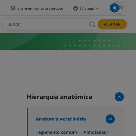
r
Entre em contato conosco
Idiomas
ASSINAR
a
Hierarquia anatômica
Anatomia veterinária
Tegumento comum
>
Almofadas
>