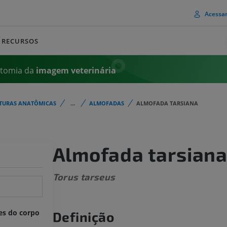
Acessa
RECURSOS
atomia da
imagem
veterinária
TURAS ANATÔMICAS
...
ALMOFADAS
ALMOFADA TARSIANA
Almofada tarsian
Torus tarseus
es do corpo
Definição