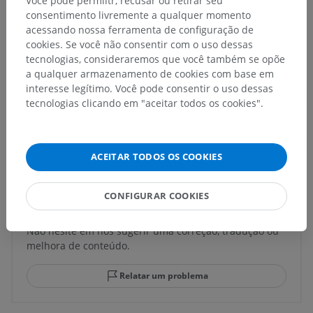
Você pode permiitr, recusar ou retirar seu
Estruturas subjacentes:
Não há nenhuma estrutura
consentimento livremente a qualquer momento
subjacente para esta parte anatômica
acessando nossa ferramenta de configuração de
cookies. Se você não consentir com o uso dessas
tecnologias, consideraremos que você também se opõe
a qualquer armazenamento de cookies com base em
Anatomia comparativa em humanos
interesse legítimo. Você pode consentir o uso dessas
tecnologias clicando em "aceitar todos os cookies".
Traduções
ACEITAR TODOS OS COOKIES
CONFIGURAR COOKIES
Encontrou um erro?
Não hesite em nos sugerir uma correção, tradução ou
melhora de conteúdo.
Relatar um problema