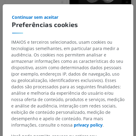
Continuar sem aceitar
Preferências cookies
IMAIOS e terceiros selecionados, usam cookies ou
tecnologias semelhantes, em particular para medir a
audiência. Os cookies nos permitem analisar e
armazenar informações como as características do seu
dispositivo, assim como determinados dados pessoais
(por exemplo, endereços IP, dados de navegação, uso
ou geolocalização, identificadores exclusivos). Esses
Hierarquia anatômica
dados são processados para as seguintes finalidades:
análise e melhoria da experiência do usuário e/ou
nossa oferta de conteúdo, produtos e serviços, medição
e análise de audiência, interação com redes sociais,
Anatomia veterinária
exibição de conteúdo personalizado, medição de
Tegumento comum
>
Garra, casco
>
Parede
>
desempenho e apelo de conteúdo. Para mais
Parede córnea [Lâmina]
>
Borda coronal
informações, consulte o nossa
privacy policy
.