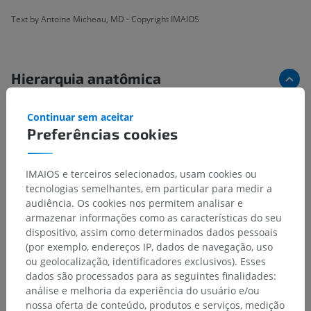
Text by Antoine Micheau, MD - Copyright IMAIOS
Hierarquia anatômica
Continuar sem aceitar
Anatomia veterinária
Preferências cookies
Osteologia
>
Esqueleto apendicular
>
Ossos do membro pelviano
>
Esqueleto do pé
>
IMAIOS e terceiros selecionados, usam cookies ou
Ossos dos dedos do pé
>
Cartilagem ungular lateral
tecnologias semelhantes, em particular para medir a
audiência. Os cookies nos permitem analisar e
Estruturas subjacentes:
Não há nenhuma estrutura
armazenar informações como as características do seu
subjacente para esta parte anatômica
dispositivo, assim como determinados dados pessoais
(por exemplo, endereços IP, dados de navegação, uso
ou geolocalização, identificadores exclusivos). Esses
dados são processados para as seguintes finalidades:
análise e melhoria da experiência do usuário e/ou
Traduções
nossa oferta de conteúdo, produtos e serviços, medição