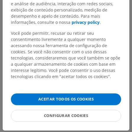
e análise de audiência, interação com redes sociais,
exibição de conteúdo personalizado, medição de
desempenho e apelo de conteúdo. Para mais
Encontrou um erro?
informações, consulte o nossa
privacy policy
.
Não hesite em nos sugerir uma correção, tradução ou
Você pode permiitr, recusar ou retirar seu
melhora de conteúdo.
consentimento livremente a qualquer momento
acessando nossa ferramenta de configuração de
Relatar um problema
cookies. Se você não consentir com o uso dessas
tecnologias, consideraremos que você também se opõe
a qualquer armazenamento de cookies com base em
interesse legítimo. Você pode consentir o uso dessas
BAIXE O APLICATIVO
tecnologias clicando em "aceitar todos os cookies".
ACEITAR TODOS OS COOKIES
CONFIGURAR COOKIES