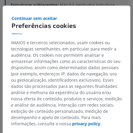
Estruturas subjacentes:
Não há nenhuma estrutura
subjacente para esta parte anatômica
Continuar sem aceitar
Preferências cookies
Anatomia comparativa em humanos
IMAIOS e terceiros selecionados, usam cookies ou
tecnologias semelhantes, em particular para medir a
audiência. Os cookies nos permitem analisar e
armazenar informações como as características do seu
Traduções
dispositivo, assim como determinados dados pessoais
(por exemplo, endereços IP, dados de navegação, uso
ou geolocalização, identificadores exclusivos). Esses
dados são processados para as seguintes finalidades:
Encontrou um erro?
análise e melhoria da experiência do usuário e/ou
nossa oferta de conteúdo, produtos e serviços, medição
Não hesite em nos sugerir uma correção, tradução ou
e análise de audiência, interação com redes sociais,
melhora de conteúdo.
exibição de conteúdo personalizado, medição de
desempenho e apelo de conteúdo. Para mais
Relatar um problema
informações, consulte o nossa
privacy policy
.