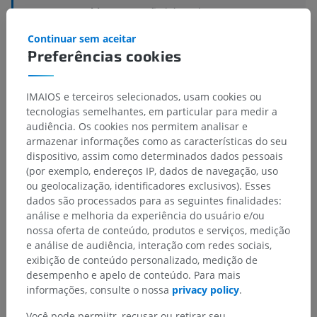
Estruturas subjacentes:
Não há nenhuma estrutura
subjacente para esta parte anatômica
Continuar sem aceitar
Preferências cookies
Histologia veterinária
IMAIOS e terceiros selecionados, usam cookies ou
tecnologias semelhantes, em particular para medir a
audiência. Os cookies nos permitem analisar e
Traduções
armazenar informações como as características do seu
dispositivo, assim como determinados dados pessoais
(por exemplo, endereços IP, dados de navegação, uso
ou geolocalização, identificadores exclusivos). Esses
dados são processados para as seguintes finalidades:
Encontrou um erro?
análise e melhoria da experiência do usuário e/ou
nossa oferta de conteúdo, produtos e serviços, medição
Não hesite em nos sugerir uma correção, tradução ou
e análise de audiência, interação com redes sociais,
melhora de conteúdo.
exibição de conteúdo personalizado, medição de
desempenho e apelo de conteúdo. Para mais
Relatar um problema
informações, consulte o nossa
privacy policy
.
Você pode permiitr, recusar ou retirar seu