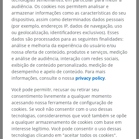
audiência. Os cookies nos permitem analisar e
armazenar informações como as características do seu
Anatomia veterinária
dispositivo, assim como determinados dados pessoais
(por exemplo, endereços IP, dados de navegação, uso
Osteologia
>
Esqueleto apendicular
>
ou geolocalização, identificadores exclusivos). Esses
Ossos do membro pelviano
>
Esqueleto do pé
>
dados são processados para as seguintes finalidades:
Ossos dos dedos do pé
>
Processo plantar lateral
análise e melhoria da experiência do usuário e/ou
nossa oferta de conteúdo, produtos e serviços, medição
Estruturas subjacentes:
e análise de audiência, interação com redes sociais,
Forame do processo plantar
exibição de conteúdo personalizado, medição de
Incisura do processo plantar
desempenho e apelo de conteúdo. Para mais
informações, consulte o nossa
privacy policy
.
Você pode permiitr, recusar ou retirar seu
consentimento livremente a qualquer momento
Traduções
acessando nossa ferramenta de configuração de
cookies. Se você não consentir com o uso dessas
tecnologias, consideraremos que você também se opõe
a qualquer armazenamento de cookies com base em
interesse legítimo. Você pode consentir o uso dessas
Encontrou um erro?
tecnologias clicando em "aceitar todos os cookies".