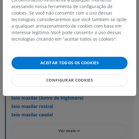
acessando nossa ferramenta de configuração de
cookies. Se você não consentir com o uso dessas
Anatomia veterinária
tecnologias, consideraremos que você também se opõe
a qualquer armazenamento de cookies com base em
Esplancnologia
>
Sistema respiratório
>
interesse legítimo. Você pode consentir o uso dessas
Seios paranasais
tecnologias clicando em "aceitar todos os cookies".
Estruturas subjacentes:
Seio da concha dorsal
ACEITAR TODOS OS COOKIES
Bula da concha dorsal
Seio da concha média
CONFIGURAR COOKIES
Seio da concha ventral
Bolha da concha ventral
Seio maxilar (Antro de Highmore)
Seio maxilar rostral
Seio maxilar caudal
Ver mais