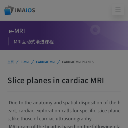
e-MRI
MRI互动式渐进课程
主页
E-MRI
CARDIAC MRI
CARDIAC MRI PLANES
Slice planes in cardiac MRI
Due to the anatomy and spatial disposition of the h
eart, cardiac exploration calls for specific slice plane
s, like those of cardiac ultrasonography.
MRI exam of the heart is based on the following pla