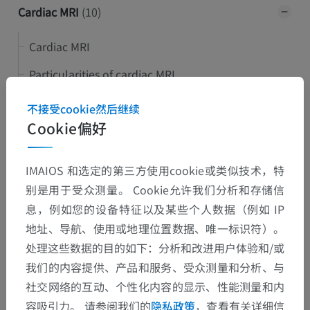
Cardiac MRI
(10)
Cardiac MRI
Particularities of cardiac MRI
Cardiac synchronization methods (cardiac gating)
不接受cookie然后继续
Cookie偏好
Slice planes in cardiac MRI
Morphological cardiac imaging
IMAIOS 和选定的第三方使用cookie或类似技术，特
Functional cardiac imaging
别是用于受众测量。 Cookie允许我们分析和存储信
息，例如您的设备特征以及某些个人数据（例如 IP
Phase-contrast velocity imaging
地址、导航、使用或地理位置数据、唯一标识符）。
First pass myocardial perfusion MRI
处理这些数据的目的如下：分析和改进用户体验和/或
我们的内容提供、产品和服务、受众测量和分析、与
Delayed Enhancement MRI (DE-MRI)
社交网络的互动、个性化内容的显示、性能测量和内
Coronary MR angiography
容吸引力。 请参阅我们的
隐私政策
，查看有关详细信