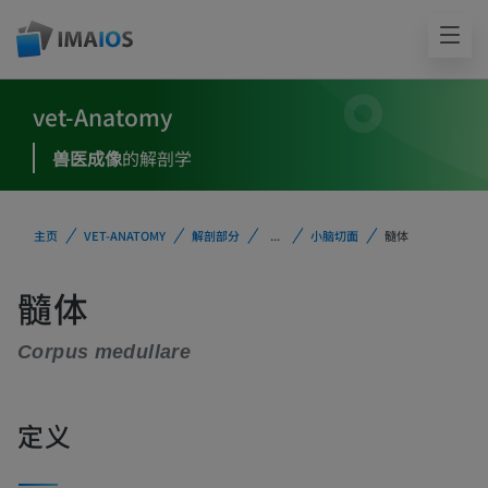
vet-Anatomy
兽医成像
的解剖学
主页
VET-ANATOMY
解剖部分
...
小脑切面
髓体
髓体
Corpus medullare
定义