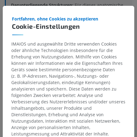
Darunterliegende Strukturen:
Für dieses anatomische
Teil gibt es keine zugehörigen Strukturen
Fortfahren, ohne Cookies zu akzeptieren
Cookie-Einstellungen
Vergleichende Anatomie bei
IMAIOS und ausgewählte Dritte verwenden Cookies
oder ähnliche Technologien insbesondere für die
Menschen
Erhebung von Nutzungsdaten. Mithilfe von Cookies
können wir Informationen wie die Eigenschaften Ihres
Geräts sowie bestimmte personenbezogene Daten
Übersetzungen
(z. B. IP-Adressen, Navigations-, Nutzungs- oder
Geolokalisierungsdaten, eindeutige Kennungen)
analysieren und speichern. Diese Daten werden zu
folgenden Zwecken verarbeitet: Analyse und
Verbesserung des Nutzererlebnisses und/oder unseres
Sie haben einen Fehler gefunden?
Inhaltsangebots, unserer Produkte und
Sie können gerne eine Berichtigung, Übersetzung oder
Dienstleistungen, Erhebung und Analyse von
inhaltliche Verbesserung vorschlagen.
Nutzungsdaten, Interaktion mit sozialen Netzwerken,
Anzeige von personalisierten Inhalten,
Ein Problem melden
Leistungsmessung und Attraktivität der Inhalte.