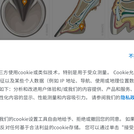
不
马
老鼠
的第三方使用cookie或类似技术，特别是用于受众测量。 Cooki
马 - 骨学
老鼠-全身
征以及某些个人数据（例如 IP 地址、导航、使用或地理位置
插画
计算机体层摄
如下：分析和改进用户体验和/或我们的内容提供、产品和服务
优质会员
免費
性化内容的显示、性能测量和内容吸引力。 请参阅我们的
隐私
马-骨骼学
我们的cookie设置工具自由地给予、拒绝或撤回您的同意。 如
放射影像学
对任何基于合法利益的cookie存储。 您可以通过单击“接受所
免費