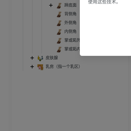
使用这些技术。
蹄底面
腹部 - 骨盆
背侧角
体层摄影
外侧角
员
内侧角
掌或跖外侧角
学
掌或跖内侧角
像学
皮肤腺
员
乳房（指一个乳区）
骨骼学
员