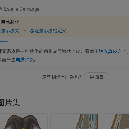
Estelle Demange
自动翻译
显示原文
总是显示原始定义
蹄叉表皮
是一种特化的角化复层鳞状上皮，覆盖于
之上
蹄叉真皮
底面产生
。
角质蹄叉
这些翻译有问题吗？
报告
图片集