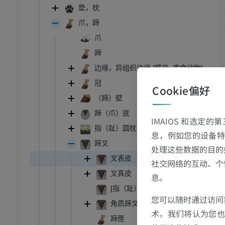
垫，枕
爪，蹄
爪
蹄
边缘，异组织边缘 [壁垒, 肉食动物]
冠
Cookie偏好
（蹄）壁
牛
蹄（爪）底
IMAIOS 和选定
指（趾）圆枕，蹄（爪）圆枕
和颈
牛：一般解剖学
息，例如您的设备特
体层摄影
插画
蹄叉
处理这些数据的目的
叉表皮
员
免費
社交网络的互动、个
叉真皮
息。
胸部
牛 - 骨学
[指（趾）枕蹄叉部]叉皮下组织
您可以随时通过访问
体层摄影
插画
角质蹄叉
术，我们将认为您也反
员
优质会员
蹄匣