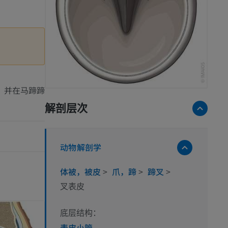
，并在马蹄蹄
解剖层次
动物解剖学
体被，被皮
>
爪，蹄
>
蹄叉
>
叉表皮
底层结构：
表皮小管