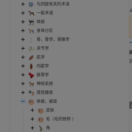
与四肢有关的术语
一般术语
体部
身体分区
骨，骨学，骨骼学
关节学
肌学
内脏学
脉管学
神经系统
感觉器官
体被，被皮
皮肤
毛（毛的统称 ）
角