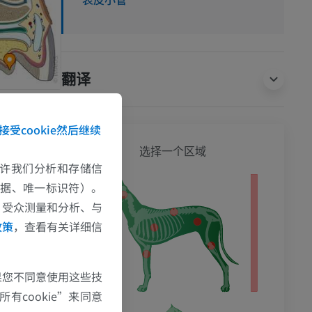
翻译
接受cookie然后继续
狗 - 
选择一个区域
e允许我们分析和存储信
数据、唯一标识符）。
影
、受众测量和分析、与
政策
，查看有关详细信
果您不同意使用这些技
有cookie”来同意