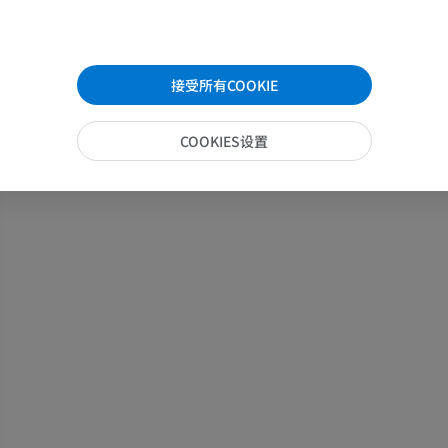
马腕骨
计算机体层摄影
接受所有COOKIE
优质会员
COOKIES设置
马 - 肌肉学
插画
优质会员
马-足趾
MRI
优质会员
马 - 趾和蹄
插画
优质会员