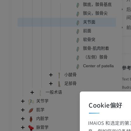
髌底，髌骨基底
后
髌尖，髌骨尖
间
关节面
前
前面
软骨突
髌骨-肌肉附着
（左侧）髌骨
Center of patella
參
小腿骨
Text 
足部骨
Budra
牛
一般术语
Editi
关节学
Cookie偏好
和颈
牛：一般解剖学
肌学
图
体层摄影
插画
内脏学
IMAIOS 和选定
员
免費
脉管学
息，例如您的设备特