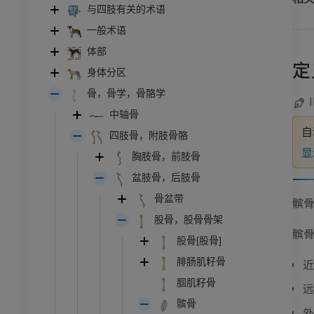
与四肢有关的术语
一般术语
体部
定
身体分区
骨，骨学，骨骼学
中轴骨
自
四肢骨，附肢骨骼
显
胸肢骨，前肢骨
盆肢骨，后肢骨
骨盆带
髌
股骨，股骨骨架
髌
股骨[股骨]
近
腓肠肌籽骨
腘肌籽骨
远
髌骨
外