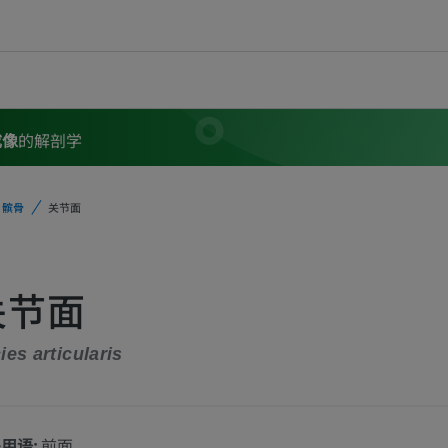
成像
的解剖学
髌骨
关节面
关节面
ies articularis
用语:
前面