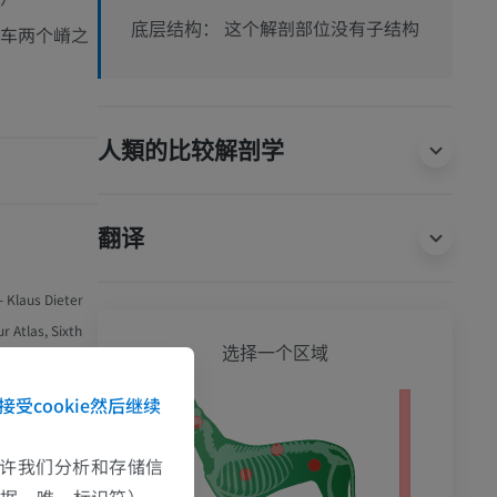
这个解剖部位没有子结构
底层结构：
车两个嵴之
人類的比较解剖学
翻译
- Klaus Dieter
 Atlas, Sixth
狗 - 
选择一个区域
332
接受cookie然后继续
影
e允许我们分析和存储信
数据、唯一标识符）。