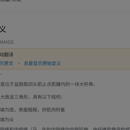
义
IMAIOS
动翻译
示原文
总是显示原始定义
骨是位于盆肢股四头肌止点肌腱内的一块大籽骨。
骨大致呈三角形，具有以下结构：
端为底，表面粗糙，供肌肉附着
端为尖
侧缘和内侧缘（马、牛的内侧缘向内侧延伸，由纤维软骨突构成