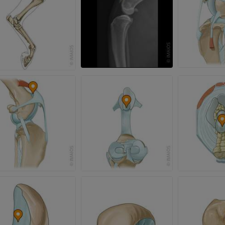
马 - 趾和蹄
插画
优质会员
马 - 头部
计算机体层摄影
优质会员
马-牙齿
插画
免費