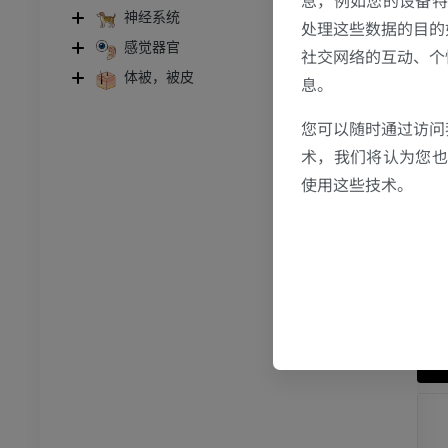
神经系统
胸部
牛 - 骨学
处理这些数据的目的
感觉器官
体层摄影
插画
社交网络的互动、个
体被，被皮
息。
员
优质会员
您可以随时通过访问
腹部 - 骨盆
术，我们将认为您也反
体层摄影
使用这些技术。
员
学
像学
员
骨骼学
员