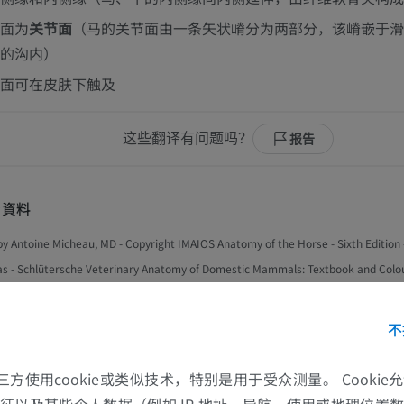
面为
关节面
（马的关节面由一条矢状嵴分为两部分，该嵴嵌于滑
的沟内）
面可在皮肤下触及
这些翻译有问题吗？
报告
考資料
by Antoine Micheau, MD - Copyright IMAIOS Anatomy of the Horse - Sixth Edition 
s - Schlütersche Veterinary Anatomy of Domestic Mammals: Textbook and Colour
马
老鼠
on - Horst Erich König, Hans-Georg Liebich - Schattauer - ISBN-13: 978-3794528
马 - 骨学
老鼠-全身
不
片集
插画
计算机体层摄
的第三方使用cookie或类似技术，特别是用于受众测量。 Cooki
优质会员
免費
征以及某些个人数据（例如 IP 地址、导航、使用或地理位置