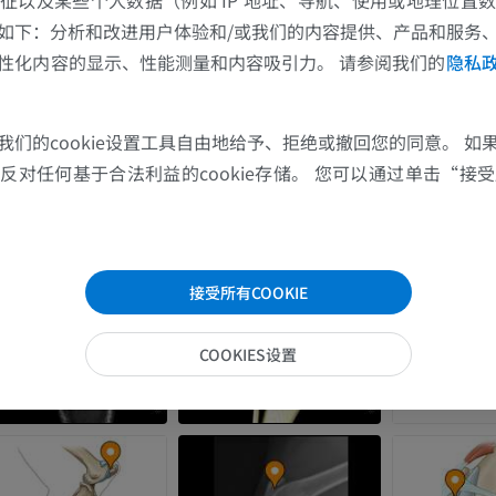
马-骨骼学
如下：分析和改进用户体验和/或我们的内容提供、产品和服务
放射影像学
性化内容的显示、性能测量和内容吸引力。 请参阅我们的
隐私
免費
我们的cookie设置工具自由地给予、拒绝或撤回您的同意。 如
马腕骨
对任何基于合法利益的cookie存储。 您可以通过单击“接受所
计算机体层摄影
优质会员
马 - 肌肉学
接受所有COOKIE
插画
优质会员
COOKIES设置
马-足趾
MRI
优质会员