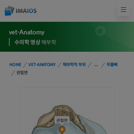
vet-Anatomy
수의학 영상
해부학
HOME
VET-ANATOMY
해부학적 부위
...
무릎뼈
관절면