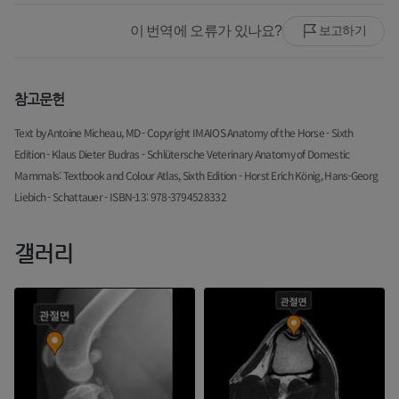
이 번역에 오류가 있나요?
보고하기
참고문헌
Text by Antoine Micheau, MD - Copyright IMAIOS Anatomy of the Horse - Sixth
Edition - Klaus Dieter Budras - Schlütersche Veterinary Anatomy of Domestic
Mammals: Textbook and Colour Atlas, Sixth Edition - Horst Erich König, Hans-Georg
Liebich - Schattauer - ISBN-13: 978-3794528332
갤러리