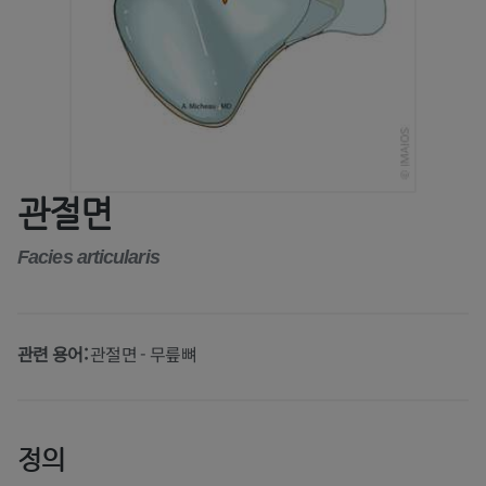
관절면
Facies articularis
관련 용어:
관절면 - 무릎뼈
정의