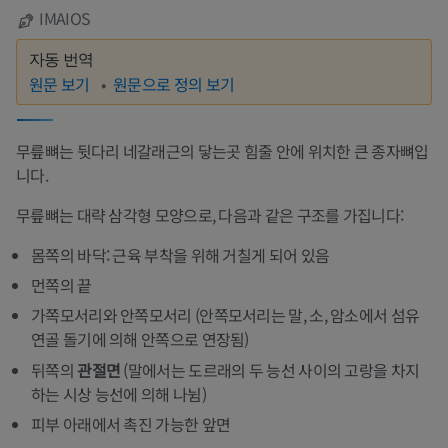
IMAIOS
자동 번역
원문 보기
원문으로 정의 보기
무릎뼈는 뒷다리 네갈래근의 닿는곳 힘줄 안에 위치한 큰 종자뼈입
니다.
무릎뼈는 대략 삼각형 모양으로, 다음과 같은 구조를 가집니다:
몸쪽의 바닥: 근육 부착을 위해 거칠게 되어 있음
먼쪽의 끝
가쪽모서리와 안쪽모서리 (안쪽모서리는 말, 소, 암소에서 섬유
연골 돌기에 의해 안쪽으로 연장됨)
뒤쪽의
관절면
(말에서는 도르래의 두 능선 사이의 고랑을 차지
하는 시상 능선에 의해 나뉨)
피부 아래에서 촉진 가능한 앞면