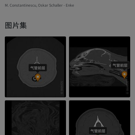
M. Constantinescu, Oskar Schaller - Enke
图片集