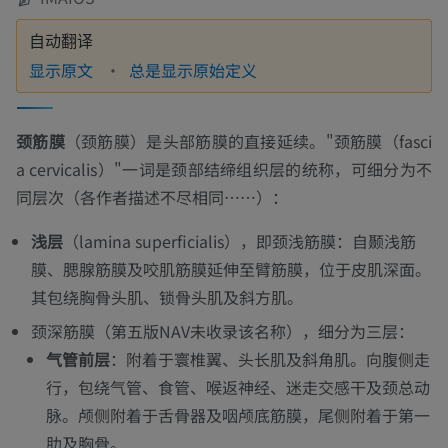
自动翻译
显示原文
总是显示原始定义
颈筋膜
（颈筋膜）是头部筋膜的直接延续。"颈筋膜（fasci
a cervicalis）"一词是颈部结缔组织层的统称，可细分为不
同层次（各作者描述不尽相同……）：
浅层
（lamina superficialis），即颈浅筋膜：自颞浅筋
膜、腮腺筋膜及咬肌筋膜延伸至臂筋膜，位于皮肌深面。
其包绕胸骨头肌、锁骨头肌及斜方肌。
颈深筋膜（第五版NAV未收录该名称），细分为三层：
气管前层
：附着于寰椎翼、头长肌及斜角肌。向腹侧走
行，包绕气管、食管、喉返神经、迷走交感干及颈总动
脉。颅侧附着于舌骨器及咽颅底筋膜，尾侧附着于第一
肋及胸骨。