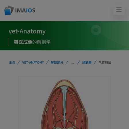
vet-Anatomy
兽医成像
的解剖学
主页
VET-ANATOMY
解剖部分
...
颈筋膜
气管前层