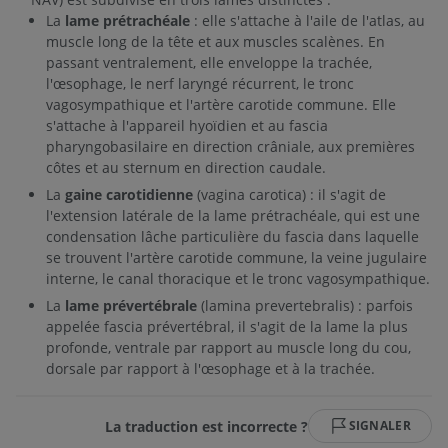
La
lame prétrachéale
: elle s'attache à l'aile de l'atlas, au
muscle long de la tête et aux muscles scalènes. En
passant ventralement, elle enveloppe la trachée,
l'œsophage, le nerf laryngé récurrent, le tronc
vagosympathique et l'artère carotide commune. Elle
s'attache à l'appareil hyoïdien et au fascia
pharyngobasilaire en direction crâniale, aux premières
côtes et au sternum en direction caudale.
La
gaine carotidienne
(vagina carotica) : il s'agit de
l'extension latérale de la lame prétrachéale, qui est une
condensation lâche particulière du fascia dans laquelle
se trouvent l'artère carotide commune, la veine jugulaire
interne, le canal thoracique et le tronc vagosympathique.
La
lame prévertébrale
(lamina prevertebralis) : parfois
appelée fascia prévertébral, il s'agit de la lame la plus
profonde, ventrale par rapport au muscle long du cou,
dorsale par rapport à l'œsophage et à la trachée.
La traduction est incorrecte ?
SIGNALER