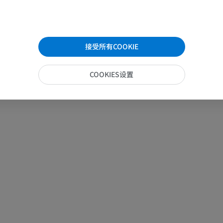
马腕骨
计算机体层摄影
接受所有COOKIE
优质会员
COOKIES设置
马 - 肌肉学
插画
优质会员
马-足趾
MRI
优质会员
马 - 趾和蹄
插画
优质会员