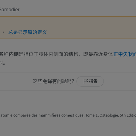
 Garnodier
总是显示原始定义
名称
内侧
是指位于肢体内侧面的结构，即最靠近身体
正中矢状
对。
这些翻译有问题吗？
报告
natomie comparée des mammifères domestiques, Tome 1, Ostéologie, 5th Editio