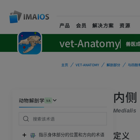
产品
会员
解决方案
资源
vet-Anatomy
兽医
主页
VET-ANATOMY
解剖部分
与四肢
内侧
动物解剖学
VA
Medialis
定义
指示身体部分的位置和方向的术语