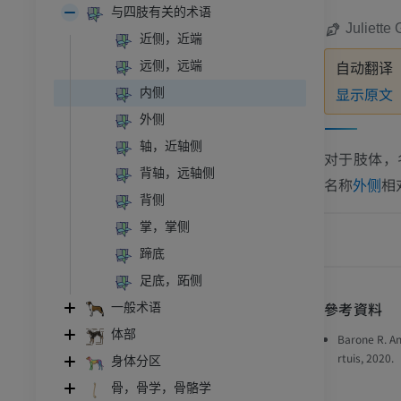
与四肢有关的术语
Juliette
近侧，近端
远侧，远端
自动翻译
显示原文
内侧
外侧
轴，近轴侧
对于肢体，
背轴，远轴侧
名称
相
外侧
背侧
掌，掌侧
蹄底
足底，跖侧
參考資料
一般术语
体部
Barone R. A
rtuis, 2020.
身体分区
骨，骨学，骨骼学