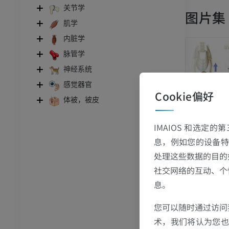
关节学
图片集
肌学
内脏学
脉管学
神经系统
感觉器官
Cookie偏好
体被，被皮
牛
IMAIOS 和选定
息，例如您的设备特
和颈
牛：一般解剖学
体层摄影
插画
处理这些数据的目的
社交网络的互动、个
员
免費
息。
胸部
牛 - 骨学
您可以随时通过访问
体层摄影
插画
术，我们将认为您也反
员
优质会员