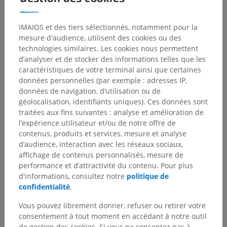
IMAIOS et des tiers sélectionnés, notamment pour la
mesure d'audience, utilisent des cookies ou des
technologies similaires. Les cookies nous permettent
d’analyser et de stocker des informations telles que les
caractéristiques de votre terminal ainsi que certaines
Hiérarchie anatomique
données personnelles (par exemple : adresses IP,
données de navigation, d’utilisation ou de
géolocalisation, identifiants uniques). Ces données sont
Anatomie vétérinaire
traitées aux fins suivantes : analyse et amélioration de
l’expérience utilisateur et/ou de notre offre de
Termes relatifs aux membres
>
Médial
contenus, produits et services, mesure et analyse
d’audience, interaction avec les réseaux sociaux,
Structures sous-jacentes :
Il n'y a aucune structure
affichage de contenus personnalisés, mesure de
sous-jacente
performance et d’attractivité du contenu. Pour plus
d'informations, consultez notre
politique de
confidentialité
.
Vous pouvez librement donner, refuser ou retirer votre
Anatomie comparée chez l’homme
consentement à tout moment en accédant à notre outil
de gestion des cookies. Si vous ne consentez pas à