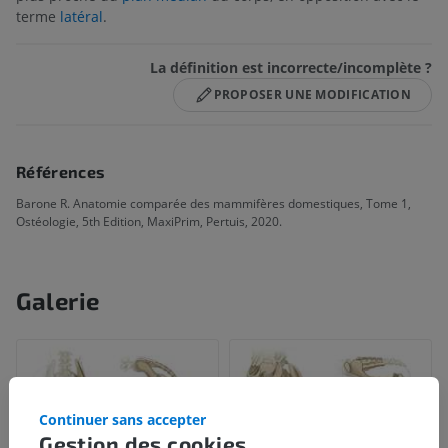
terme
latéral
.
La définition est incorrecte/incomplète ?
PROPOSER UNE MODIFICATION
Références
Barone R. Anatomie comparée des mammifères domestiques, Tome 1,
Ostéologie, 5th Edition, MaxiPrim, Pertuis, 2020.
Galerie
Continuer sans accepter
Gestion des cookies