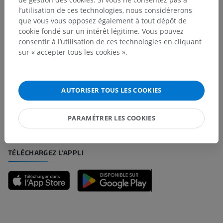
l’utilisation de ces technologies, nous considérerons
Traductions
que vous vous opposez également à tout dépôt de
cookie fondé sur un intérêt légitime. Vous pouvez
consentir à l’utilisation de ces technologies en cliquant
sur « accepter tous les cookies ».
Vous avez vu une erreur ?
N’hésitez pas à nous suggérer une correction, une
AUTORISER TOUS LES COOKIES
traduction, une amélioration de contenu.
Signaler un problème
PARAMÉTRER LES COOKIES
TÉLÉCHARGEZ L'APPLI