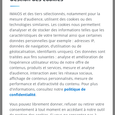
IMAIOS et des tiers sélectionnés, notamment pour la
mesure d'audience, utilisent des cookies ou des
technologies similaires. Les cookies nous permettent
d’analyser et de stocker des informations telles que les
caractéristiques de votre terminal ainsi que certaines
Hiérarchie anatomique
données personnelles (par exemple : adresses IP,
données de navigation, d’utilisation ou de
géolocalisation, identifiants uniques). Ces données sont
Anatomie vétérinaire
traitées aux fins suivantes : analyse et amélioration de
l’expérience utilisateur et/ou de notre offre de
Termes relatifs aux membres
>
Latéral
contenus, produits et services, mesure et analyse
d’audience, interaction avec les réseaux sociaux,
Structures sous-jacentes :
Il n'y a aucune structure
affichage de contenus personnalisés, mesure de
sous-jacente
performance et d’attractivité du contenu. Pour plus
d'informations, consultez notre
politique de
confidentialité
.
Vous pouvez librement donner, refuser ou retirer votre
Anatomie comparée chez l’homme
consentement à tout moment en accédant à notre outil
de gestion des cookies. Si vous ne consentez pas à