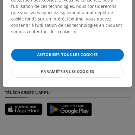
l’utilisation de ces technologies, nous considérerons
Traductions
que vous vous opposez également à tout dépôt de
cookie fondé sur un intérêt légitime. Vous pouvez
consentir à l’utilisation de ces technologies en cliquant
sur « accepter tous les cookies ».
Vous avez vu une erreur ?
N’hésitez pas à nous suggérer une correction, une
AUTORISER TOUS LES COOKIES
traduction, une amélioration de contenu.
Signaler un problème
PARAMÉTRER LES COOKIES
TÉLÉCHARGEZ L'APPLI