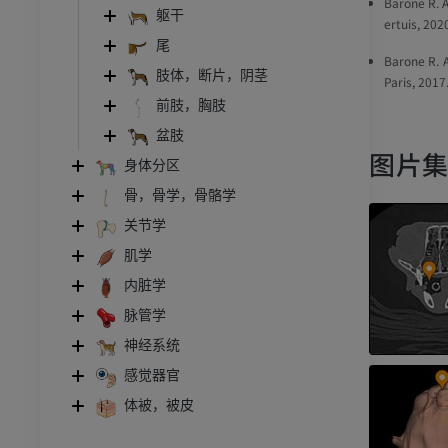
Barone R. 
躯干
ertuis, 202
尾
Barone R. 
肢体，断片，阴茎
Paris, 2017
前肢，胸肢
盆肢
图片
身体分区
骨，骨学，骨骼学
关节学
肌学
内脏学
脉管学
神经系统
感觉器官
体被，被皮