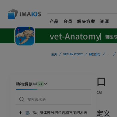
产品
会员
解决方案
资源
vet-Anatomy
兽医
主页
VET-ANATOMY
解剖部分
...
口
动物解剖学
VA
Os
定义
指示身体部分的位置和方向的术语