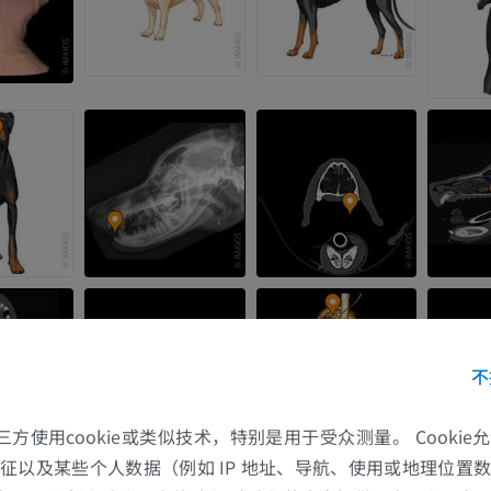
马
老鼠
马 - 骨学
老鼠-全身
插画
计算机体层摄
优质会员
免費
马-骨骼学
放射影像学
免費
马腕骨
计算机体层摄影
不
优质会员
的第三方使用cookie或类似技术，特别是用于受众测量。 Cooki
马 - 肌肉学
征以及某些个人数据（例如 IP 地址、导航、使用或地理位置
插画