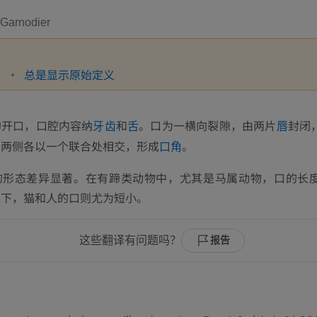
e Garnodier
文
总是显示原始定义
的开口，口腔内容纳
和
。口为一横向裂隙，由两片
封闭
牙齿
舌
唇
在两侧各以一个联合处相交，形成
。
口角
的形态差异显著。在有蹄类动物中，尤其是马属动物，口的长
之下，猫和人的口则尤为短小。
这些翻译有问题吗？
报告