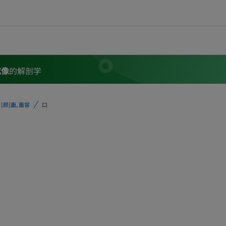
成像
的解剖学
[颜]面, 面容
口