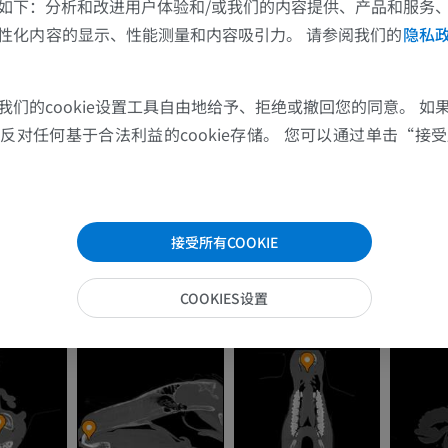
如下：分析和改进用户体验和/或我们的内容提供、产品和服务
优质会员
性化内容的显示、性能测量和内容吸引力。 请参阅我们的
隐私
马-足趾
MRI
我们的cookie设置工具自由地给予、拒绝或撤回您的同意。 如
优质会员
对任何基于合法利益的cookie存储。 您可以通过单击“接受所
马 - 趾和蹄
插画
优质会员
接受所有COOKIE
马 - 头部
COOKIES设置
计算机体层摄影
优质会员
马-牙齿
插画