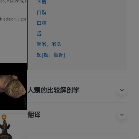
下唇
on, MaxiPrim, P
口裂
edition, Vigot,
口腔
舌
咽喉，喉头
颊[颊，颧骨]
人類的比较解剖学
翻译