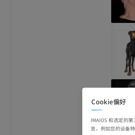
牛
和颈
牛：一般解剖学
体层摄影
插画
员
免費
胸部
牛 - 骨学
体层摄影
插画
员
优质会员
腹部 - 骨盆
体层摄影
Cookie偏好
员
IMAIOS 和选定
学
息，例如您的设备特
像学