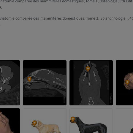
Anatomie comparée des mammifères domestiques, Tome 1, Ostéologie, 5th Editi
0.
Anatomie comparée des mammifères domestiques, Tome 3, Splanchnologie I, 4th 
.
集