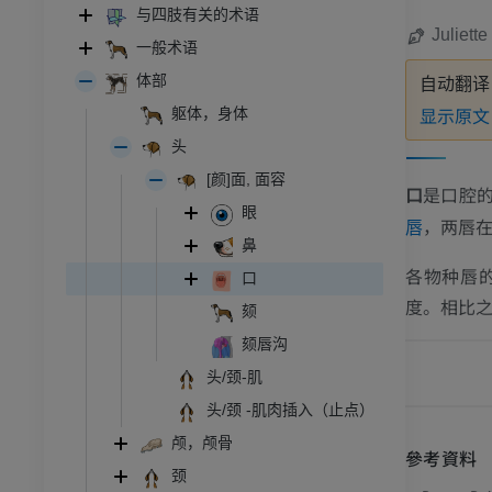
与四肢有关的术语
Juliett
一般术语
体部
自动翻译
显示原
躯体，身体
头
[颜]面, 面容
口
是口腔
眼
，两唇
唇
鼻
各物种唇
口
度。相比
颏
颏唇沟
头/颈-肌
头/颈 -肌肉插入（止点）
颅，颅骨
參考資料
颈