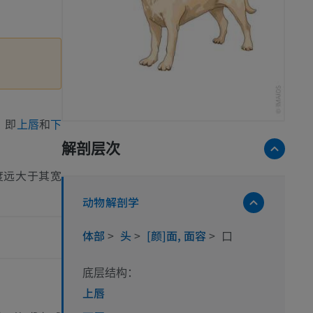
，即
和
上唇
下
解剖层次
度远大于其宽
动物解剖学
体部
>
头
>
[颜]面, 面容
>
口
底层结构：
上唇